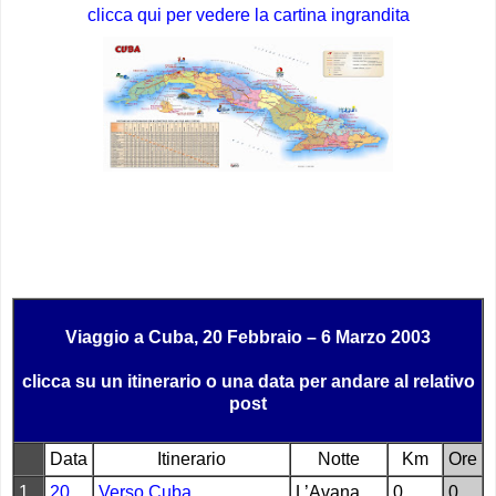
clicca qui per vedere la cartina ingrandita
Viaggio a Cuba, 20 Febbraio – 6 Marzo 2003
clicca su un itinerario o una data per andare al relativo
post
Data
Itinerario
Notte
Km
Ore
1
20
Verso Cuba
L’Avana
0
0