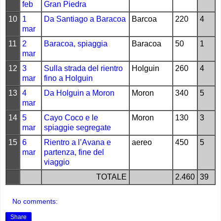
feb
Gran Piedra
10
1
Da Santiago a Baracoa
Barcoa
220
4
mar
11
2
Baracoa, spiaggia
Baracoa
50
1
mar
12
3
Sulla strada del rientro
Holguin
260
4
mar
fino a Holguin
13
4
Da Holguin a Moron
Moron
340
5
mar
14
5
Cayo Coco e le
Moron
130
3
mar
spiaggie segregate
15
6
Rientro a l’Avana e
aereo
450
5
mar
partenza, fine del
viaggio
TOTALE
2.460
39
No comments:
Share