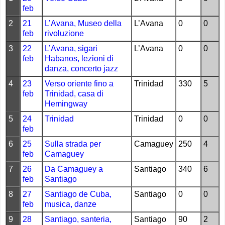
feb
2
21
L’Avana, Museo della
L’Avana
0
0
feb
rivoluzione
3
22
L’Avana, sigari
L’Avana
0
0
feb
Habanos, lezioni di
danza, concerto jazz
4
23
Verso oriente fino a
Trinidad
330
5
feb
Trinidad, casa di
Hemingway
5
24
Trinidad
Trinidad
0
0
feb
6
25
Sulla strada per
Camaguey
250
4
feb
Camaguey
7
26
Da Camaguey a
Santiago
340
6
feb
Santiago
8
27
Santiago de Cuba,
Santiago
0
0
feb
musica, danze
9
28
Santiago, santeria,
Santiago
90
2