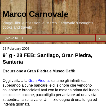
Marco Carnovale
Viaggi, libri e riflessioni di Marco Carnovale's thoughts,
books and travels
▼
28 February 2003
9° g - 28 FEB: Santiago, Gran Piedra,
Santeria
Escursione a Gran Piedra e Museo Caffè
Oggi visita alla
Gran Piedra,
saliamo gli infiniti scalini,
superando alcune bancarelle di signore che vendono
collanine e braccialetti fatti con la materia prima del luogo:
chiocciole, bacche, paccottiglia per arrivare ad una vista
straordinaria sulla valle. Un inizio degno di una lunga ed
intensa giornata...