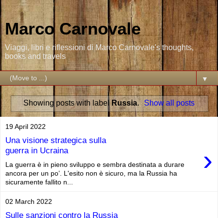
Marco Carnovale
Viaggi, libri e riflessioni di Marco Carnovale's thoughts,
books and travels
▼
Showing posts with label
Russia
.
Show all posts
19 April 2022
Una visione strategica sulla
›
guerra in Ucraina
La guerra è in pieno sviluppo e sembra destinata a durare
ancora per un po’. L'esito non è sicuro, ma la Russia ha
sicuramente fallito n...
02 March 2022
Sulle sanzioni contro la Russia