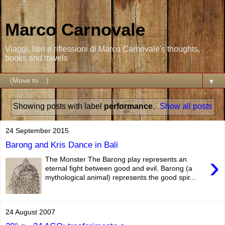
Marco Carnovale
Viaggi, libri e riflessioni di Marco Carnovale's thoughts,
books and travels
▼
Showing posts with label
performance
.
Show all posts
24 September 2015
Barong and Kris Dance in Bali
›
The Monster The Barong play represents an
eternal fight between good and evil. Barong (a
mythological animal) represents the good spir...
24 August 2007