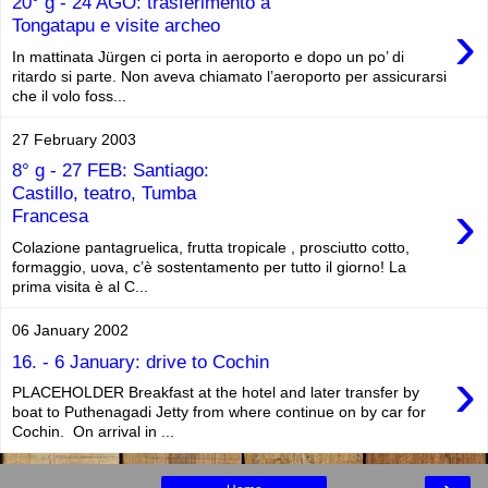
20° g - 24 AGO: trasferimento a
›
Tongatapu e visite archeo
In mattinata Jürgen ci porta in aeroporto e dopo un po’ di
ritardo si parte. Non aveva chiamato l’aeroporto per assicurarsi
che il volo foss...
27 February 2003
8° g - 27 FEB: Santiago:
Castillo, teatro, Tumba
›
Francesa
Colazione pantagruelica, frutta tropicale , prosciutto cotto,
formaggio, uova, c’è sostentamento per tutto il giorno! La
prima visita è al C...
06 January 2002
16. - 6 January: drive to Cochin
›
PLACEHOLDER Breakfast at the hotel and later transfer by
boat to Puthenagadi Jetty from where continue on by car for
Cochin. On arrival in ...