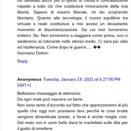
ha ravvivato ancor più lo spirito di rivolta e contraddizione
rispetto a tutto ciò che costituisce minorazione della mia
libertà. Sapevo di essere liberale, mi sto scoprendo
libertario. Quanto alla tecnologia, il nuovo equilibrio tra
virtuale e reale costituisce a mio avviso un devastante
momento di disumanizzazione. Da cui non torneremo
indietro. No. Non torneremo a viaggiare come prima, non ci
siederemo al ristorante nello stesso modo. Ci sarà più odio
ed intolleranza. Come dopo le guerre..... ��
Germano Dottori
Reply
Anonymous
Tuesday, January 19, 2021 at 5:27:00 PM
GMT+1
Bellissimo messaggio di ottimismo.
Da ogni male può nascere un bene.
Non sono tanto d'accordo sul fatto che apprezzeremo di più
quello che oggi non possiamo fare perché le cose brutte
vengono dimenticate presto, e forse è anche meglio così.
Del resto non è certo bello darsi le martellate sulle dita per
il gusto di smettere.