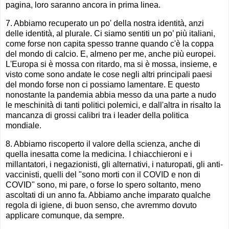
pagina, loro saranno ancora in prima linea.
7. Abbiamo recuperato un po' della nostra identità, anzi
delle identità, al plurale. Ci siamo sentiti un po’ più italiani,
come forse non capita spesso tranne quando c'è la coppa
del mondo di calcio. E, almeno per me, anche più europei.
L'Europa si è mossa con ritardo, ma si è mossa, insieme, e
visto come sono andate le cose negli altri principali paesi
del mondo forse non ci possiamo lamentare. E questo
nonostante la pandemia abbia messo da una parte a nudo
le meschinità di tanti politici polemici, e dall'altra in risalto la
mancanza di grossi calibri tra i leader della politica
mondiale.
8. Abbiamo riscoperto il valore della scienza, anche di
quella inesatta come la medicina. I chiacchieroni e i
millantatori, i negazionisti, gli alternativi, i naturopati, gli anti-
vaccinisti, quelli del "sono morti con il COVID e non di
COVID" sono, mi pare, o forse lo spero soltanto, meno
ascoltati di un anno fa. Abbiamo anche imparato qualche
regola di igiene, di buon senso, che avremmo dovuto
applicare comunque, da sempre.