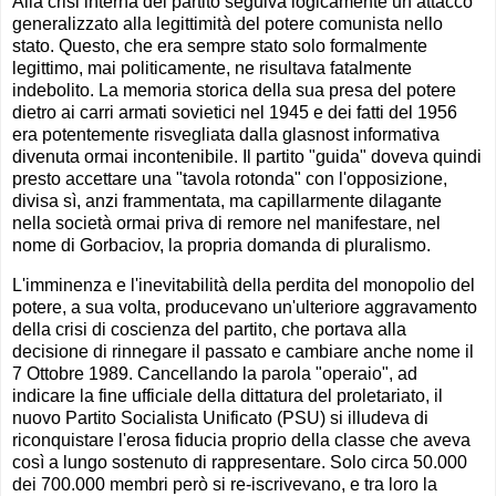
Alla crisi interna del partito seguiva logicamente un attacco
generalizzato alla legittimità del potere comunista nello
stato. Questo, che era sempre stato solo formalmente
legittimo, mai politicamente, ne risultava fatalmente
indebolito. La memoria storica della sua presa del potere
dietro ai carri armati sovietici nel 1945 e dei fatti del 1956
era potentemente risvegliata dalla glasnost informativa
divenuta ormai incontenibile. Il partito "guida" doveva quindi
presto accettare una "tavola rotonda" con l'opposizione,
divisa sì, anzi frammentata, ma capillarmente dilagante
nella società ormai priva di remore nel manifestare, nel
nome di Gorbaciov, la propria domanda di pluralismo.
L'imminenza e l'inevitabilità della perdita del monopolio del
potere, a sua volta, producevano un'ulteriore aggravamento
della crisi di coscienza del partito, che portava alla
decisione di rinnegare il passato e cambiare anche nome il
7 Ottobre 1989. Cancellando la parola "operaio", ad
indicare la fine ufficiale della dittatura del proletariato, il
nuovo Partito Socialista Unificato (PSU) si illudeva di
riconquistare l'erosa fiducia proprio della classe che aveva
così a lungo sostenuto di rappresentare. Solo circa 50.000
dei 700.000 membri però si re-iscrivevano, e tra loro la