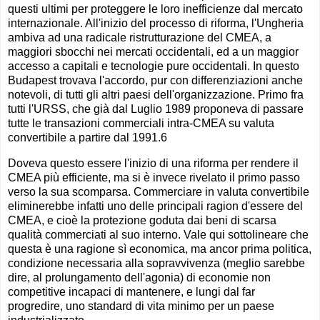
questi ultimi per proteggere le loro inefficienze dal mercato
internazionale. All'inizio del processo di riforma, l'Ungheria
ambiva ad una radicale ristrutturazione del CMEA, a
maggiori sbocchi nei mercati occidentali, ed a un maggior
accesso a capitali e tecnologie pure occidentali. In questo
Budapest trovava l'accordo, pur con differenziazioni anche
notevoli, di tutti gli altri paesi dell'organizzazione. Primo fra
tutti l'URSS, che già dal Luglio 1989 proponeva di passare
tutte le transazioni commerciali intra-CMEA su valuta
convertibile a partire dal 1991.6
Doveva questo essere l'inizio di una riforma per rendere il
CMEA più efficiente, ma si è invece rivelato il primo passo
verso la sua scomparsa. Commerciare in valuta convertibile
eliminerebbe infatti uno delle principali ragion d'essere del
CMEA, e cioè la protezione goduta dai beni di scarsa
qualità commerciati al suo interno. Vale qui sottolineare che
questa è una ragione sì economica, ma ancor prima politica,
condizione necessaria alla sopravvivenza (meglio sarebbe
dire, al prolungamento dell'agonia) di economie non
competitive incapaci di mantenere, e lungi dal far
progredire, uno standard di vita minimo per un paese