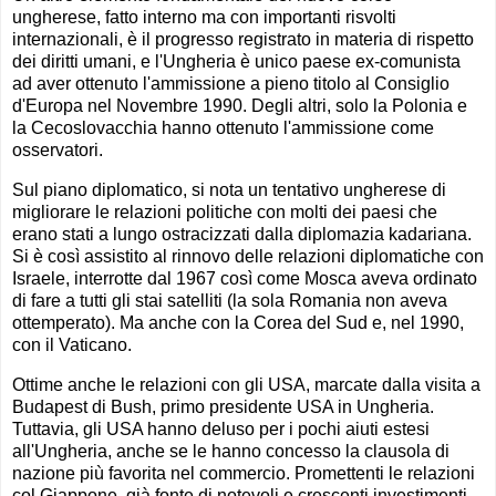
ungherese, fatto interno ma con importanti risvolti
internazionali, è il progresso registrato in materia di rispetto
dei diritti umani, e l'Ungheria è unico paese ex-comunista
ad aver ottenuto l'ammissione a pieno titolo al Consiglio
d'Europa nel Novembre 1990. Degli altri, solo la Polonia e
la Cecoslovacchia hanno ottenuto l'ammissione come
osservatori.
Sul piano diplomatico, si nota un tentativo ungherese di
migliorare le relazioni politiche con molti dei paesi che
erano stati a lungo ostracizzati dalla diplomazia kadariana.
Si è così assistito al rinnovo delle relazioni diplomatiche con
Israele, interrotte dal 1967 così come Mosca aveva ordinato
di fare a tutti gli stai satelliti (la sola Romania non aveva
ottemperato). Ma anche con la Corea del Sud e, nel 1990,
con il Vaticano.
Ottime anche le relazioni con gli USA, marcate dalla visita a
Budapest di Bush, primo presidente USA in Ungheria.
Tuttavia, gli USA hanno deluso per i pochi aiuti estesi
all'Ungheria, anche se le hanno concesso la clausola di
nazione più favorita nel commercio. Promettenti le relazioni
col Giappone, già fonte di notevoli e crescenti investimenti