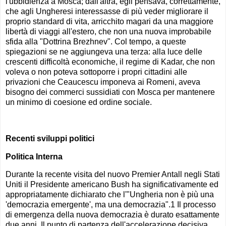
l'ubbidienza a Mosca; dall'altra, egli pensava, correttamente,
che agli Ungheresi interessasse di più veder migliorare il
proprio standard di vita, arricchito magari da una maggiore
libertà di viaggi all'estero, che non una nuova improbabile
sfida alla "Dottrina Brezhnev". Col tempo, a queste
spiegazioni se ne aggiungeva una terza: alla luce delle
crescenti difficoltà economiche, il regime di Kadar, che non
voleva o non poteva sottoporre i propri cittadini alle
privazioni che Ceaucescu imponeva ai Romeni, aveva
bisogno dei commerci sussidiati con Mosca per mantenere
un minimo di coesione ed ordine sociale.
Recenti sviluppi politici
Politica Interna
Durante la recente visita del nuovo Premier Antall negli Stati
Uniti il Presidente americano Bush ha significativamente ed
appropriatamente dichiarato che l'"Ungheria non è più una
'democrazia emergente', ma una democrazia".1 Il processo
di emergenza della nuova democrazia è durato esattamente
due anni. Il punto di partenza dell'accelerazione decisiva