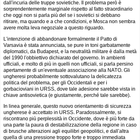
dall'incuria delle truppe sovietiche. Il problema però è
sorprendentemente marginale rispetto al fatto straordinario
che oggi non si parla più del se i sovietici si debbano
ritirare, ma quando e a che condizioni, e Mosca non sembra
avere molta leva negoziale a questo riguardo.
L'intenzione di abbandonare formalmente il Patto di
Varsavia è stata annunciata, se pure in toni garbatamente
diplomatici, da Budapest, e la neutralità militare è dalla metà
del 1990 l'obbiettivo dichiarato del governo. In ambienti
ufficiali, e molto di più in quelli non ufficiali, si parla persino
apertamente di un'eventuale associazione alla NATO. Gli
ungheresi probabilmente sottovalutano la delicatezza
politica del problema, per gli Occidentali e per i
gorbacioviani in URSS, dove tale adesione sarebbe vista in
chiave antisovietica (e giustamente, perché tale sarebbe).
In linea generale, questo nuovo orientamento di sicurezza
ungherese è accettato in URSS. Paradossalmente, si
riscontrano più perplessità in Occidente, dove è più forte da
una parte la paura di destabilizzazione della regione in caso
di brusche alterazioni agli equilibri geopolitici, e dall'altra
quella di una pressione troppo forte e troppo immediata