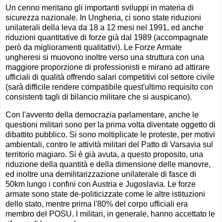
Un cenno meritano gli importanti sviluppi in materia di
sicurezza nazionale. In Ungheria, ci sono state riduzioni
unilaterali della leva da 18 a 12 mesi nel 1991, ed anche
riduzioni quantitative di forze già dal 1989 (accompagnate
però da miglioramenti qualitativi). Le Forze Armate
ungheresi si muovono inoltre verso una struttura con una
maggiore proporzione di professionisti e mirano ad attirare
ufficiali di qualità offrendo salari competitivi col settore civile
(sarà difficile rendere compatibile quest'ultimo requisito con
consistenti tagli di bilancio militare che si auspicano).
Con l'avvento della democrazia parlamentare, anche le
questioni militari sono per la prima volta diventate oggetto di
dibattito pubblico. Si sono moltiplicate le proteste, per motivi
ambientali, contro le attività militari del Patto di Varsavia sul
territorio magiaro. Si è già avuta, a questo proposito, una
riduzione della quantità e della dimensione delle manovre,
ed inoltre una demilitarizzazione unilaterale di fasce di
50km lungo i confini con Austria e Jugoslavia. Le forze
armate sono state de-politicizzate come le altre istituzioni
dello stato, mentre prima l'80% del corpo ufficiali era
membro del POSU. I militari, in generale, hanno accettato le