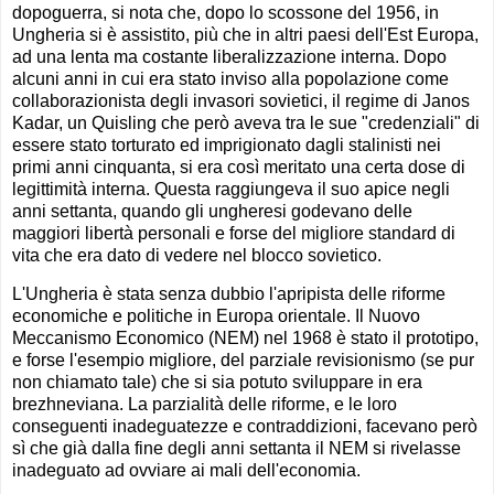
dopoguerra, si nota che, dopo lo scossone del 1956, in
Ungheria si è assistito, più che in altri paesi dell'Est Europa,
ad una lenta ma costante liberalizzazione interna. Dopo
alcuni anni in cui era stato inviso alla popolazione come
collaborazionista degli invasori sovietici, il regime di Janos
Kadar, un Quisling che però aveva tra le sue "credenziali" di
essere stato torturato ed imprigionato dagli stalinisti nei
primi anni cinquanta, si era così meritato una certa dose di
legittimità interna. Questa raggiungeva il suo apice negli
anni settanta, quando gli ungheresi godevano delle
maggiori libertà personali e forse del migliore standard di
vita che era dato di vedere nel blocco sovietico.
L'Ungheria è stata senza dubbio l'apripista delle riforme
economiche e politiche in Europa orientale. Il Nuovo
Meccanismo Economico (NEM) nel 1968 è stato il prototipo,
e forse l'esempio migliore, del parziale revisionismo (se pur
non chiamato tale) che si sia potuto sviluppare in era
brezhneviana. La parzialità delle riforme, e le loro
conseguenti inadeguatezze e contraddizioni, facevano però
sì che già dalla fine degli anni settanta il NEM si rivelasse
inadeguato ad ovviare ai mali dell'economia.