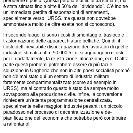
prenderne il posto. Questa perdita è difficile da stimare, ma
è stata stimata fino a oltre il 50% del "dividendo". C'è inoltre
un'immediata perdita di esportazioni di armamenti,
specialmente verso l'URSS, ma questa non dovrebbe
ammontare a molto (le cifre esatte non si conoscono).
In secondo luogo, ci sono i costi di smontaggio, trasloco e
trasformazione delle apparecchiature belliche. Quindi, il
costo dell'inevitabile disoccupazione dei lavoratori di quelle
industrie, stimati a oltre 50.000,5 cui si aggiungono i costi
per il riadattamento, la re-istruzione, rilocazione, ecc. D'altra
parte questi problemi potrebbero essere di più facile
soluzione in Ungheria che non in altri paesi socialisti perché
non c'è mai stato qui un settore di industria militare
fortemente compartimentalizzato (come ad esempio in
URSS), ma al contrario questo è stato da sempre molto
sovrapposto alla produzione civile. Infine, la conversione
richiederà un'attenta programmazione centralizzata,
specialmente nelle maggiori industrie pesanti: un piccolo
paradosso nel processo di decentralizzazione e de-
pianificazione dell'economia che potrebbe però contribuire
a rallentarlo!