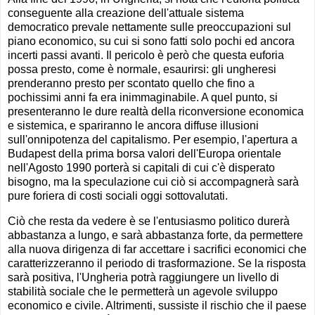
conseguente alla creazione dell'attuale sistema
democratico prevale nettamente sulle preoccupazioni sul
piano economico, su cui si sono fatti solo pochi ed ancora
incerti passi avanti. Il pericolo è però che questa euforia
possa presto, come è normale, esaurirsi: gli ungheresi
prenderanno presto per scontato quello che fino a
pochissimi anni fa era inimmaginabile. A quel punto, si
presenteranno le dure realtà della riconversione economica
e sistemica, e spariranno le ancora diffuse illusioni
sull'onnipotenza del capitalismo. Per esempio, l'apertura a
Budapest della prima borsa valori dell'Europa orientale
nell'Agosto 1990 porterà si capitali di cui c'è disperato
bisogno, ma la speculazione cui ciò si accompagnerà sarà
pure foriera di costi sociali oggi sottovalutati.
Ciò che resta da vedere è se l'entusiasmo politico durerà
abbastanza a lungo, e sarà abbastanza forte, da permettere
alla nuova dirigenza di far accettare i sacrifici economici che
caratterizzeranno il periodo di trasformazione. Se la risposta
sarà positiva, l'Ungheria potrà raggiungere un livello di
stabilità sociale che le permetterà un agevole sviluppo
economico e civile. Altrimenti, sussiste il rischio che il paese