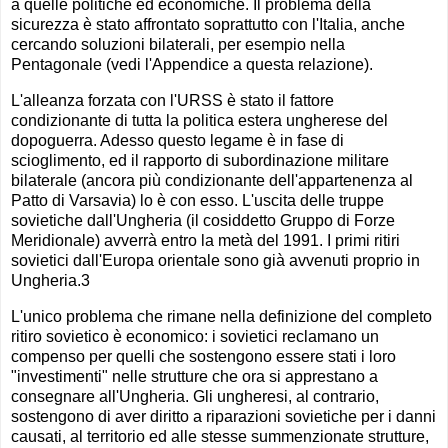
a quelle politiche ed economiche. Il problema della
sicurezza è stato affrontato soprattutto con l'Italia, anche
cercando soluzioni bilaterali, per esempio nella
Pentagonale (vedi l'Appendice a questa relazione).
L'alleanza forzata con l'URSS è stato il fattore
condizionante di tutta la politica estera ungherese del
dopoguerra. Adesso questo legame è in fase di
scioglimento, ed il rapporto di subordinazione militare
bilaterale (ancora più condizionante dell'appartenenza al
Patto di Varsavia) lo è con esso. L'uscita delle truppe
sovietiche dall'Ungheria (il cosiddetto Gruppo di Forze
Meridionale) avverrà entro la metà del 1991. I primi ritiri
sovietici dall'Europa orientale sono già avvenuti proprio in
Ungheria.3
L'unico problema che rimane nella definizione del completo
ritiro sovietico è economico: i sovietici reclamano un
compenso per quelli che sostengono essere stati i loro
"investimenti" nelle strutture che ora si apprestano a
consegnare all'Ungheria. Gli ungheresi, al contrario,
sostengono di aver diritto a riparazioni sovietiche per i danni
causati, al territorio ed alle stesse summenzionate strutture,