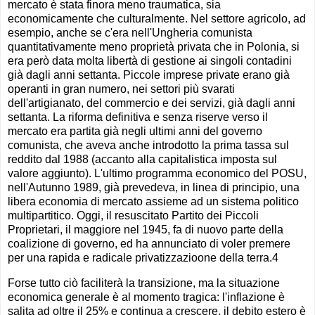
mercato è stata finora meno traumatica, sia
economicamente che culturalmente. Nel settore agricolo, ad
esempio, anche se c'era nell'Ungheria comunista
quantitativamente meno proprietà privata che in Polonia, si
era però data molta libertà di gestione ai singoli contadini
già dagli anni settanta. Piccole imprese private erano già
operanti in gran numero, nei settori più svarati
dell'artigianato, del commercio e dei servizi, già dagli anni
settanta. La riforma definitiva e senza riserve verso il
mercato era partita già negli ultimi anni del governo
comunista, che aveva anche introdotto la prima tassa sul
reddito dal 1988 (accanto alla capitalistica imposta sul
valore aggiunto). L'ultimo programma economico del POSU,
nell'Autunno 1989, già prevedeva, in linea di principio, una
libera economia di mercato assieme ad un sistema politico
multipartitico. Oggi, il resuscitato Partito dei Piccoli
Proprietari, il maggiore nel 1945, fa di nuovo parte della
coalizione di governo, ed ha annunciato di voler premere
per una rapida e radicale privatizzazioone della terra.4
Forse tutto ciò faciliterà la transizione, ma la situazione
economica generale è al momento tragica: l'inflazione è
salita ad oltre il 25% e continua a crescere, il debito estero è