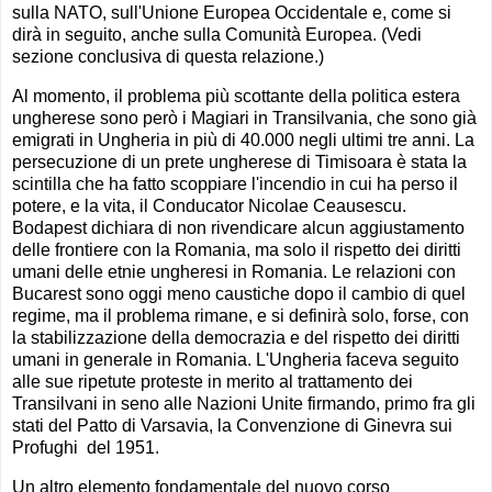
sulla NATO, sull'Unione Europea Occidentale e, come si
dirà in seguito, anche sulla Comunità Europea. (Vedi
sezione conclusiva di questa relazione.)
Al momento, il problema più scottante della politica estera
ungherese sono però i Magiari in Transilvania, che sono già
emigrati in Ungheria in più di 40.000 negli ultimi tre anni. La
persecuzione di un prete ungherese di Timisoara è stata la
scintilla che ha fatto scoppiare l'incendio in cui ha perso il
potere, e la vita, il Conducator Nicolae Ceausescu.
Bodapest dichiara di non rivendicare alcun aggiustamento
delle frontiere con la Romania, ma solo il rispetto dei diritti
umani delle etnie ungheresi in Romania. Le relazioni con
Bucarest sono oggi meno caustiche dopo il cambio di quel
regime, ma il problema rimane, e si definirà solo, forse, con
la stabilizzazione della democrazia e del rispetto dei diritti
umani in generale in Romania. L'Ungheria faceva seguito
alle sue ripetute proteste in merito al trattamento dei
Transilvani in seno alle Nazioni Unite firmando, primo fra gli
stati del Patto di Varsavia, la Convenzione di Ginevra sui
Profughi del 1951.
Un altro elemento fondamentale del nuovo corso