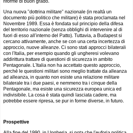
riforme di buon grado.
Una nuova "dottrina militare" nazionale (in realtà un
documento più politico che militare) è stata proclamata nel
Novembre 1989. Essa è fondata sul principio della difesa
del territorio nazionale (senza obblighi di intervenire al di
fuori di esso all'interno del Patto). Tuttavia, a Budapest si
cercano attivamente, anche se con una certa incertezza di
approccio, nuove alleanze. Ci sono stati approcci bilaterali
con l'Italia, per esempio quando gli ungheresi volevano
addirittura trattare di questioni di sicurezza in ambito
Pentagonale. L'Italia non ha accettato questo approccio,
perché le questioni militari sono meglio trattate da alleanza
ad alleanza, in quanto non esiste una relazione militare
bilaterale tra i due paesi, e nemmeno tra i cinque della
Pentagonale, ma esiste una sicurezza europea unica ed
indivisibile. La cosa è stata quindi lasciata cadere, ma
potrebbe essere ripresa, se pur in forme diverse, in futuro.
Prospettive
Alla fine del 1990, in Ungheria, si nota che l'euforia politica