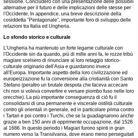
sessione. Concluderò con una presentazione delle possibili
alternative per il futuro e delle implicazioni delle stesse per
l'Occidente. In appendice, una breve descrizione della
cosiddetta "Pentagonale", importante foro di sviluppo delle
relazioni tra Italia ed Ungheria.
Lo sfondo storico e culturale
L'Ungheria ha mantenuto un forte legame culturale con
l'Occidente sin da quando, più di mille anni fa, le rozze tribù
magiare scelsero di rinunciare al loro retaggio storico-
culturale originario dell'Asia e guardarono invece
all'Europa. Importante aspetto della loro civilizzazione ed
europeizzazione fu la conversione alla cristianità con Santo
Stefano (peraltro un brutale despota che faceva accecare
chi non si voleva convertire e versare piombo fuso nelle loro
orecchie). La più importante conseguenza di ciò fu il
consolidarsi di una permanente e viscerale ostilità culturale
contro gli orientali in generale, ed in particolare prima contro
i Tartari e poi contro i Turchi, che se la guadagnarono anche
grazie a ben 150 anni di opprimente occupazione, dal 1526
al 1686. In questo periodo i Magiari furono spinti in gran
numero verso la Transilvania, dove erano meno perseguitati