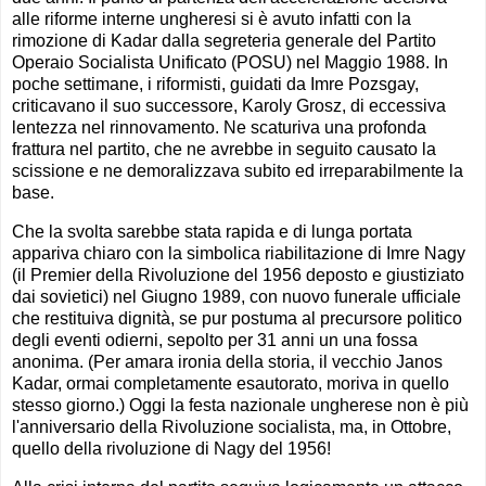
alle riforme interne ungheresi si è avuto infatti con la
rimozione di Kadar dalla segreteria generale del Partito
Operaio Socialista Unificato (POSU) nel Maggio 1988. In
poche settimane, i riformisti, guidati da Imre Pozsgay,
criticavano il suo successore, Karoly Grosz, di eccessiva
lentezza nel rinnovamento. Ne scaturiva una profonda
frattura nel partito, che ne avrebbe in seguito causato la
scissione e ne demoralizzava subito ed irreparabilmente la
base.
Che la svolta sarebbe stata rapida e di lunga portata
appariva chiaro con la simbolica riabilitazione di Imre Nagy
(il Premier della Rivoluzione del 1956 deposto e giustiziato
dai sovietici) nel Giugno 1989, con nuovo funerale ufficiale
che restituiva dignità, se pur postuma al precursore politico
degli eventi odierni, sepolto per 31 anni un una fossa
anonima. (Per amara ironia della storia, il vecchio Janos
Kadar, ormai completamente esautorato, moriva in quello
stesso giorno.) Oggi la festa nazionale ungherese non è più
l'anniversario della Rivoluzione socialista, ma, in Ottobre,
quello della rivoluzione di Nagy del 1956!