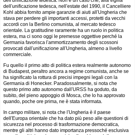
dell'unificazione tedesca. Non è un caso che, alla vigilia
dell'unificazione tedesca, nell'estate del 1990, il Cancelliere
Kohl abbia fornito ampie garanzie di aiuti all'Ungheria che
stava per perdere gli importanti accessi, protetti da vecchi
accordi con la Berlino comunista, al mercato tedesco
orientale. La gratitudine raramente ha un ruolo in politica
estera, ma ci sono oggi le premesse oggettive perché la
Germania favorisca l'ammortizzamento degli scossoni
provocati dall'unificazione all'Ungheria, almeno a livello
commerciale.
Fu quello il primo atto di politica estera realmente autonomo
di Budapest, peraltro ancora a regime comunista, anche se
ha significato la rottura di precisi impegni legali con la
Germania di Honecker. Paradossalmente, si nota che
questo primo atto autonomo dall'URSS ha goduto, da
subito, del pieno appoggio di Mosca, che lo ha approvato
quando, poche ore prima, ne è stata informata.
In campo militare, si nota che l'Ungheria è il paese
dell'Europa orientale che ha dato più peso alle questioni di
sicurezza nel processo di trasformazione democratica,
mentre gli altri hanno dato importanza pressoché esclusiva