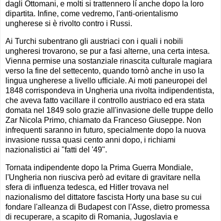
dagli Ottomani, e molti si trattennero lí anche dopo la loro
dipartita. Infine, come vedremo, l'anti-orientalismo
ungherese si è rivolto contro i Russi.
Ai Turchi subentrano gli austriaci con i quali i nobili
ungheresi trovarono, se pur a fasi alterne, una certa intesa.
Vienna permise una sostanziale rinascita culturale magiara
verso la fine del settecento, quando tornò anche in uso la
lingua ungherese a livello ufficiale. Ai moti paneuropei del
1848 corrispondeva in Ungheria una rivolta indipendentista,
che aveva fatto vacillare il controllo austriaco ed era stata
domata nel 1849 solo grazie all'invasione delle truppe dello
Zar Nicola Primo, chiamato da Franceso Giuseppe. Non
infrequenti saranno in futuro, specialmente dopo la nuova
invasione russa quasi cento anni dopo, i richiami
nazionalistici ai "fatti del '49".
Tornata indipendente dopo la Prima Guerra Mondiale,
l'Ungheria non riusciva però ad evitare di gravitare nella
sfera di influenza tedesca, ed Hitler trovava nel
nazionalismo del dittatore fascista Horty una base su cui
fondare l'alleanza di Budapest con l'Asse, dietro promessa
di recuperare, a scapito di Romania, Jugoslavia e