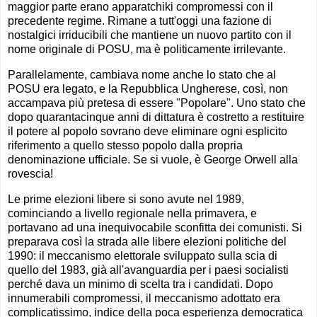
maggior parte erano apparatchiki compromessi con il
precedente regime. Rimane a tutt'oggi una fazione di
nostalgici irriducibili che mantiene un nuovo partito con il
nome originale di POSU, ma è politicamente irrilevante.
Parallelamente, cambiava nome anche lo stato che al
POSU era legato, e la Repubblica Ungherese, così, non
accampava più pretesa di essere "Popolare". Uno stato che
dopo quarantacinque anni di dittatura è costretto a restituire
il potere al popolo sovrano deve eliminare ogni esplicito
riferimento a quello stesso popolo dalla propria
denominazione ufficiale. Se si vuole, è George Orwell alla
rovescia!
Le prime elezioni libere si sono avute nel 1989,
cominciando a livello regionale nella primavera, e
portavano ad una inequivocabile sconfitta dei comunisti. Si
preparava così la strada alle libere elezioni politiche del
1990: il meccanismo elettorale sviluppato sulla scia di
quello del 1983, già all'avanguardia per i paesi socialisti
perché dava un minimo di scelta tra i candidati. Dopo
innumerabili compromessi, il meccanismo adottato era
complicatissimo, indice della poca esperienza democratica