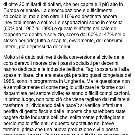
di oltre 20 miliardi di dollari, che per capita è il più alto in
Europa orientale. La disoccupazione è difficilmente
calcolabile, ma è ben oltre il 10% ed destinata ancora
inevitabilmente a salire. Le esportazioni sono in crescita
(60% dal 1987 al 1990) e questo si riflette nel calo del
rapporto tra debito e servizio, sceso dal 60% al 47% nello
stesso periodo; tutto a scapito, ovviamente, dei consumi
interni, già depressi da decenni.
Molto si è detto sui meriti della conversione al civile delle
considerevoli risorse che i paesi socialisti per decenni
hanno dedicato alle industrie belliche. Tagli sostanziali alla
spesa militare, che era stata già peraltro quasi congelata dal
1986, sono in programma in Ungheria. Ma la questione non
è semplicemente di come meglio utilizzare le risorse così
risparmiate nel settore civile; esistono difficili complicazioni.
In primo luogo, non tutto ciò che viene tagliato dal militare si
trasforma in "dividendo della pace": si verifica infatti una
perdita di gettito fiscale dalle imposte che sarebbero state
pagate dalle industrie belliche, solitamente priviliegiate e
perciò molto efficienti; e questo soprattutto nel breve
termine, prima che una nuova produzione civile possa