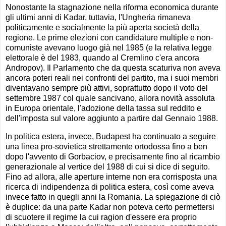
Nonostante la stagnazione nella riforma economica durante
gli ultimi anni di Kadar, tuttavia, l'Ungheria rimaneva
politicamente e socialmente la più aperta società della
regione. Le prime elezioni con candidature multiple e non-
comuniste avevano luogo già nel 1985 (e la relativa legge
elettorale è del 1983, quando al Cremlino c'era ancora
Andropov). Il Parlamento che da questa scaturiva non aveva
ancora poteri reali nei confronti del partito, ma i suoi membri
diventavano sempre più attivi, soprattutto dopo il voto del
settembre 1987 col quale sancivano, allora novità assoluta
in Europa orientale, l'adozione della tassa sul reddito e
dell'imposta sul valore aggiunto a partire dal Gennaio 1988.
In politica estera, invece, Budapest ha continuato a seguire
una linea pro-sovietica strettamente ortodossa fino a ben
dopo l'avvento di Gorbaciov, e precisamente fino al ricambio
generazionale al vertice del 1988 di cui si dice di seguito.
Fino ad allora, alle aperture interne non era corrisposta una
ricerca di indipendenza di politica estera, così come aveva
invece fatto in quegli anni la Romania. La spiegazione di ciò
è duplice: da una parte Kadar non poteva certo permettersi
di scuotere il regime la cui ragion d'essere era proprio