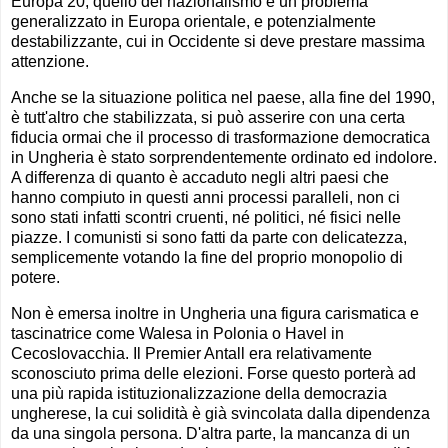
Europa 20, quello del nazionalismo è un problema
generalizzato in Europa orientale, e potenzialmente
destabilizzante, cui in Occidente si deve prestare massima
attenzione.
Anche se la situazione politica nel paese, alla fine del 1990,
è tutt'altro che stabilizzata, si può asserire con una certa
fiducia ormai che il processo di trasformazione democratica
in Ungheria è stato sorprendentemente ordinato ed indolore.
A differenza di quanto è accaduto negli altri paesi che
hanno compiuto in questi anni processi paralleli, non ci
sono stati infatti scontri cruenti, né politici, né fisici nelle
piazze. I comunisti si sono fatti da parte con delicatezza,
semplicemente votando la fine del proprio monopolio di
potere.
Non è emersa inoltre in Ungheria una figura carismatica e
tascinatrice come Walesa in Polonia o Havel in
Cecoslovacchia. Il Premier Antall era relativamente
sconosciuto prima delle elezioni. Forse questo porterà ad
una più rapida istituzionalizzazione della democrazia
ungherese, la cui solidità è già svincolata dalla dipendenza
da una singola persona. D'altra parte, la mancanza di un