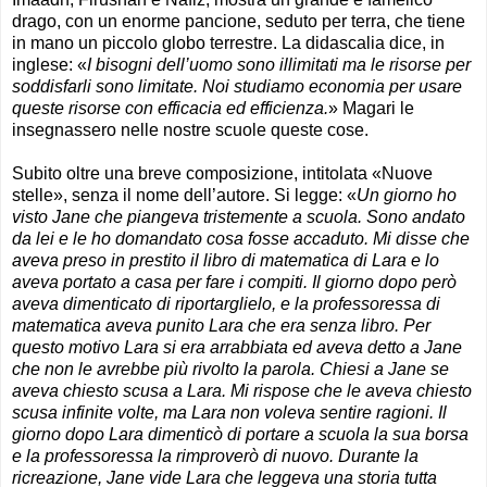
drago, con un enorme pancione, seduto per terra, che tiene
in mano un piccolo globo terrestre. La didascalia dice, in
inglese: «
I bisogni dell’uomo sono illimitati ma le risorse per
soddisfarli sono limitate. Noi studiamo economia per usare
queste risorse con efficacia ed efficienza.
» Magari le
insegnassero nelle nostre scuole queste cose.
Subito oltre una breve composizione, intitolata «Nuove
stelle», senza il nome dell’autore. Si legge: «
Un giorno ho
visto Jane che piangeva tristemente a scuola. Sono andato
da lei e le ho domandato cosa fosse accaduto. Mi disse che
aveva preso in prestito il libro di matematica di Lara e lo
aveva portato a casa per fare i compiti. Il giorno dopo però
aveva dimenticato di riportarglielo, e la professoressa di
matematica aveva punito Lara che era senza libro. Per
questo motivo Lara si era arrabbiata ed aveva detto a Jane
che non le avrebbe più rivolto la parola. Chiesi a Jane se
aveva chiesto scusa a Lara. Mi rispose che le aveva chiesto
scusa infinite volte, ma Lara non voleva sentire ragioni. Il
giorno dopo Lara dimenticò di portare a scuola la sua borsa
e la professoressa la rimproverò di nuovo. Durante la
ricreazione, Jane vide Lara che leggeva una storia tutta