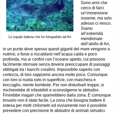
Sono anni che
cerco di farci
un’immersione
insieme, ma solo
adesso ci riesco.
Siamo
all’estremità
Lo squalo balena che ho fotografato ad Ari
meridionale
dell’atollo di Ari,
in un punto dove spesso questi giganti del mare vengono a
nutrirsi, o forse a riscaldarsi nell’acqua calda e poco
profonda, ma ai confini con l’oceano aperto, cui possono
facilmente ritornare senza doversi preoccupare di passaggi
obbligati tra i banchi corallini. Impossibile saperlo con
certezza, di loro sappiamo ancora molto poco. Comunque
con loro si nuota solo in superficie, con maschera e
boccaglio, niente bombole. Per non disturbarli troppo, si
rischierebbe di infastidirli e sconvolgerne le abitudini.
Finirebbe magari che sparirebbero dalla zona. E comunque
trovarlo non è stato facile. La zona che bisogna battere è
estesa per molti chilometri ed ovviamente non è possibile
prevedere con precisione le abitudini di animali selvatici.