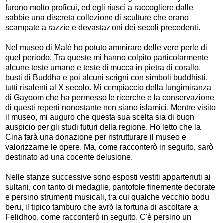
furono molto proficui, ed egli riuscì a raccogliere dalle
sabbie una discreta collezione di sculture che erano
scampate a razzìe e devastazioni dei secoli precedenti.
Nel museo di Malé ho potuto ammirare delle vere perle di
quel periodo. Tra queste mi hanno colpito particolarmente
alcune teste umane e teste di mucca in pietra di corallo,
busti di Buddha e poi alcuni scrigni con simboli buddhisti,
tutti risalenti al X secolo. Mi compiaccio della lungimiranza
di Gayoom che ha permesso le ricerche e la conservazione
di questi reperti nonostante non siano islamici. Mentre visito
il museo, mi auguro che questa sua scelta sia di buon
auspicio per gli studi futuri della regione. Ho letto che la
Cina farà una donazione per ristrutturare il museo e
valorizzarne le opere. Ma, come racconterò in seguito, sarò
destinato ad una cocente delusione.
Nelle stanze successive sono esposti vestiti appartenuti ai
sultani, con tanto di medaglie, pantofole finemente decorate
e persino strumenti musicali, tra cui qualche vecchio bodu
beru, il tipico tamburo che avrò la fortuna di ascoltare a
Felidhoo, come racconterò in seguito. C'è persino un