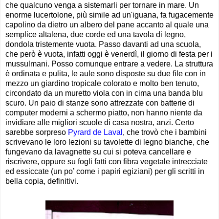
che qualcuno venga a sistemarli per tornare in mare. Un
enorme lucertolone, più simile ad un'iguana, fa fugacemente
capolino da dietro un albero del pane accanto al quale una
semplice altalena, due corde ed una tavola di legno,
dondola tristemente vuota. Passo davanti ad una scuola,
che però è vuota, infatti oggi è venerdì, il giorno di festa per i
mussulmani. Posso comunque entrare a vedere. La struttura
è ordinata e pulita, le aule sono disposte su due file con in
mezzo un giardino tropicale colorato e molto ben tenuto,
circondato da un muretto viola con in cima una banda blu
scuro. Un paio di stanze sono attrezzate con batterie di
computer moderni a schermo piatto, non hanno niente da
invidiare alle migliori scuole di casa nostra, anzi. Certo
sarebbe sorpreso
Pyrard de Laval
, che trovò che i bambini
scrivevano le loro lezioni su tavolette di legno bianche, che
fungevano da lavagnette su cui si poteva cancellare e
riscrivere, oppure su fogli fatti con fibra vegetale intrecciate
ed essiccate (un po’ come i papiri egiziani) per gli scritti in
bella copia, definitivi.