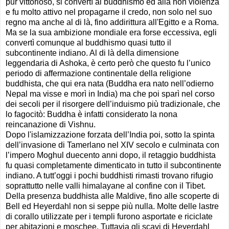
pur vittorioso, si convertì al buddhismo ed alla non violenza
e fu molto attivo nel propagarne il credo, non solo nel suo
regno ma anche al di là, fino addirittura all'Egitto e a Roma.
Ma se la sua ambizione mondiale era forse eccessiva, egli
convertì comunque al buddhismo quasi tutto il
subcontinente indiano. Al di là della dimensione
leggendaria di Ashoka, è certo però che questo fu l’unico
periodo di affermazione continentale della religione
buddhista, che qui era nata (Buddha era nato nell’odierno
Nepal ma visse e morì in India) ma che poi sparì nel corso
dei secoli per il risorgere dell’induismo più tradizionale, che
lo fagocitò: Buddha è infatti considerato la nona
reincanazione di Vishnu.
Dopo l'islamizzazione forzata dell’India poi, sotto la spinta
dell’invasione di Tamerlano nel XIV secolo e culminata con
l’impero Moghul duecento anni dopo, il retaggio buddhista
fu quasi completamente dimenticato in tutto il subcontinente
indiano. A tutt’oggi i pochi buddhisti rimasti trovano rifugio
soprattutto nelle valli himalayane al confine con il Tibet.
Della presenza buddhista alle Maldive, fino alle scoperte di
Bell ed Heyerdahl non si seppe più nulla. Molte delle lastre
di corallo utilizzate per i templi furono asportate e riciclate
per abitazioni e moschee. Tuttavia gli scavi di Heyerdahl