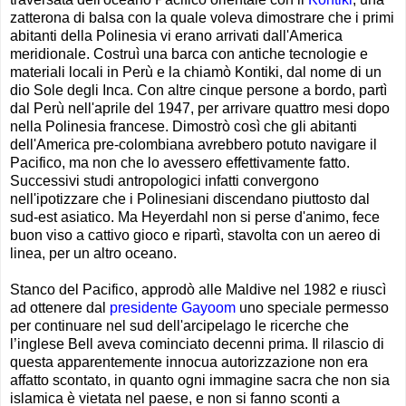
zatterona di balsa con la quale voleva dimostrare che i primi
abitanti della Polinesia vi erano arrivati dall'America
meridionale. Costruì una barca con antiche tecnologie e
materiali locali in Perù e la chiamò Kontiki, dal nome di un
dio Sole degli Inca. Con altre cinque persone a bordo, partì
dal Perù nell'aprile del 1947, per arrivare quattro mesi dopo
nella Polinesia francese. Dimostrò così che gli abitanti
dell'America pre-colombiana avrebbero potuto navigare il
Pacifico, ma non che lo avessero effettivamente fatto.
Successivi studi antropologici infatti convergono
nell'ipotizzare che i Polinesiani discendano piuttosto dal
sud-est asiatico. Ma Heyerdahl non si perse d'animo, fece
buon viso a cattivo gioco e ripartì, stavolta con un aereo di
linea, per un altro oceano.
Stanco del Pacifico, approdò alle Maldive nel 1982 e riuscì
ad ottenere dal
presidente Gayoom
uno speciale permesso
per continuare nel sud dell'arcipelago le ricerche che
l’inglese Bell aveva cominciato decenni prima. Il rilascio di
questa apparentemente innocua autorizzazione non era
affatto scontato, in quanto ogni immagine sacra che non sia
islamica è vietata nel paese, e non si fanno sconti a