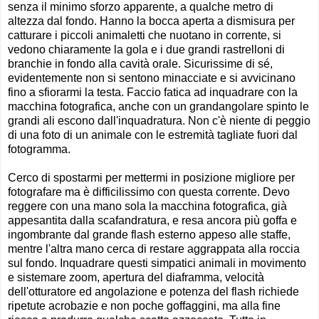
senza il minimo sforzo apparente, a qualche metro di
altezza dal fondo. Hanno la bocca aperta a dismisura per
catturare i piccoli animaletti che nuotano in corrente, si
vedono chiaramente la gola e i due grandi rastrelloni di
branchie in fondo alla cavità orale. Sicurissime di sé,
evidentemente non si sentono minacciate e si avvicinano
fino a sfiorarmi la testa. Faccio fatica ad inquadrare con la
macchina fotografica, anche con un grandangolare spinto le
grandi ali escono dall'inquadratura. Non c'è niente di peggio
di una foto di un animale con le estremità tagliate fuori dal
fotogramma.
Cerco di spostarmi per mettermi in posizione migliore per
fotografare ma è difficilissimo con questa corrente. Devo
reggere con una mano sola la macchina fotografica, già
appesantita dalla scafandratura, e resa ancora più goffa e
ingombrante dal grande flash esterno appeso alle staffe,
mentre l'altra mano cerca di restare aggrappata alla roccia
sul fondo. Inquadrare questi simpatici animali in movimento
e sistemare zoom, apertura del diaframma, velocità
dell'otturatore ed angolazione e potenza del flash richiede
ripetute acrobazie e non poche goffaggini, ma alla fine