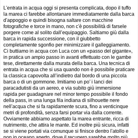
L'entrata in acqua oggi si presenta complicata, dopo il tuffo
la marea ci farebbe allontanare immediatamente dalla barca
d'appoggio e quindi bisogna saltare con macchine
fotografiche e torce in mano, non c'è possibilità di farsele
porgere come al solito dall’equipaggio. Saltiamo giù dalla
barca in rapida successione, con il giubbetto
completamente sgonfio per minimizzare il galleggiamento.
Ci buttiamo in acqua con Luca con un «passo del gigante»,
in pratica un ampio passo in avanti effettuato con le gambe
tese, direttamente dalla murata della barca. Una tecnica di
entrata in acqua che si usa quando non è possibile praticare
la classica capovolta all’indietro dal bordo di una piccola
barca o di un gommone. Imitiamo un po’ i lanci dei
paracadutisti da un aereo, e via subito giù immersione
rapida per guadagnare nel minor tempo possibile il fondo
della pass, in una lunga fila indiana di silhouette nere
nell'acqua che si fa rapidamente scura, fino a venticinque
metri di profondità, senza farsi portar via dalla corrente.
Ovviamente abbiamo aspettato la marea entrante, ricca di
nutrimento, che attira le mante. Ed inoltre più sicura, infatti
se si viene portati via comunque si finisce dentro l'atollo e
non in oceano aperto, dove il recupero sarebbe molto più