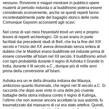
nessuno. Rinvenire e magari mostrare in pubblico opere
risalenti al periodo induista o al buddhismo poteva essere
considerato sconveniente, anche se questi reperti fanno
incontestabilmente parte del bagaglio storico delle isole.
Comunque Gayoom acconsentì agli scavi.
Nel corso di vari mesi Heyerdahl trovò un vero e proprio
tesoro di reperti archeologici. Gli scavi erano in parte
facilitati dai precedenti studi di Bell, che tra la fine del XIX
secolo e l’inizio del XX aveva dimostrato senza ombra di
dubbio che le Maldive erano buddhiste ed induiste prima di
essere convertite all'Islam nel XII secolo. Il buddhismo arrivò
con ogni probabilità durante il regno di Ashoka il Grande in
India, durante il III secolo a.C., dunque più di mille anni
prima della conversione all’Islam.
Ashoka era un re della dinastia indiana dei Maurya,
ambizioso quanto illuminato, che regnò nel III secolo a.C. Si
racconta che dopo aver vinto in una delle più cruente
battaglie della storia indiana contro il regno di Kalinga,
l'ultimo che non avesse ancora accettato la sua autorità, fu
traumatizzato dal massacro di cui era stato artefice. Quindi,