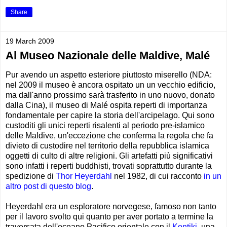
Share
19 March 2009
Al Museo Nazionale delle Maldive, Malé
Pur avendo un aspetto esteriore piuttosto miserello (NDA:
nel 2009 il museo è ancora ospitato un un vecchio edificio,
ma dall'anno prossimo sarà trasferito in uno nuovo, donato
dalla Cina), il museo di Malé ospita reperti di importanza
fondamentale per capire la storia dell'arcipelago. Qui sono
custoditi gli unici reperti risalenti al periodo pre-islamico
delle Maldive, un'eccezione che conferma la regola che fa
divieto di custodire nel territorio della repubblica islamica
oggetti di culto di altre religioni. Gli artefatti più significativi
sono infatti i reperti buddhisti, trovati soprattutto durante la
spedizione di
Thor Heyerdahl
nel 1982, di cui racconto
in un
altro post di questo blog
.
Heyerdahl era un esploratore norvegese, famoso non tanto
per il lavoro svolto qui quanto per aver portato a termine la
traversata dell'oceano Pacifico orientale con il
Kontiki
, una