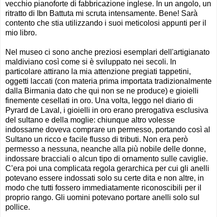
vecchio pianoforte di fabbricazione inglese. In un angolo, un
ritratto di Ibn Battuta mi scruta intensamente. Bene! Sarà
contento che stia utilizzando i suoi meticolosi appunti per il
mio libro.
Nel museo ci sono anche preziosi esemplari dell'artigianato
maldiviano così come si è sviluppato nei secoli. In
particolare attirano la mia attenzione pregiati tappetini,
oggetti laccati (con materia prima importata tradizionalmente
dalla Birmania dato che qui non se ne produce) e gioielli
finemente cesellati in oro. Una volta, leggo nel diario di
Pyrard de Laval, i gioielli in oro erano prerogativa esclusiva
del sultano e della moglie: chiunque altro volesse
indossarne doveva comprare un permesso, portando così al
Sultano un ricco e facile flusso di tributi. Non era però
permesso a nessuna, neanche alla più nobile delle donne,
indossare bracciali o alcun tipo di ornamento sulle caviglie.
C’era poi una complicata regola gerarchica per cui gli anelli
potevano essere indossati solo su certe dita e non altre, in
modo che tutti fossero immediatamente riconoscibili per il
proprio rango. Gli uomini potevano portare anelli solo sul
pollice.