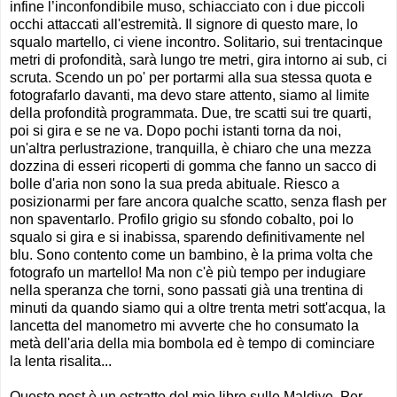
infine l’inconfondibile muso, schiacciato con i due piccoli
occhi attaccati all'estremità. Il signore di questo mare, lo
squalo martello, ci viene incontro. Solitario, sui trentacinque
metri di profondità, sarà lungo tre metri, gira intorno ai sub, ci
scruta. Scendo un po' per portarmi alla sua stessa quota e
fotografarlo davanti, ma devo stare attento, siamo al limite
della profondità programmata. Due, tre scatti sui tre quarti,
poi si gira e se ne va. Dopo pochi istanti torna da noi,
un'altra perlustrazione, tranquilla, è chiaro che una mezza
dozzina di esseri ricoperti di gomma che fanno un sacco di
bolle d'aria non sono la sua preda abituale. Riesco a
posizionarmi per fare ancora qualche scatto, senza flash per
non spaventarlo. Profilo grigio su sfondo cobalto, poi lo
squalo si gira e si inabissa, sparendo definitivamente nel
blu. Sono contento come un bambino, è la prima volta che
fotografo un martello! Ma non c'è più tempo per indugiare
nella speranza che torni, sono passati già una trentina di
minuti da quando siamo qui a oltre trenta metri sott'acqua, la
lancetta del manometro mi avverte che ho consumato la
metà dell'aria della mia bombola ed è tempo di cominciare
la lenta risalita...
Questo post è un estratto del mio libro sulle Maldive. Per