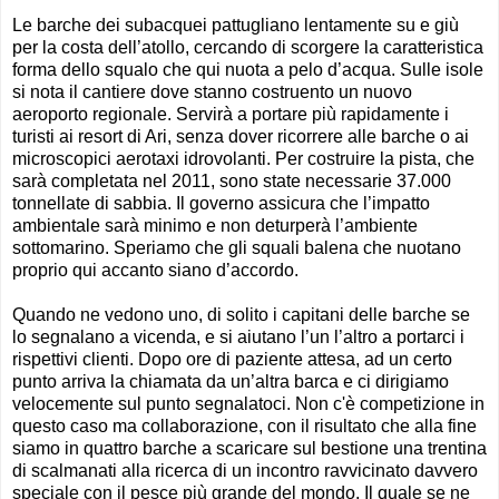
Le barche dei subacquei pattugliano lentamente su e giù
per la costa dell’atollo, cercando di scorgere la caratteristica
forma dello squalo che qui nuota a pelo d’acqua. Sulle isole
si nota il cantiere dove stanno costruento un nuovo
aeroporto regionale. Servirà a portare più rapidamente i
turisti ai resort di Ari, senza dover ricorrere alle barche o ai
microscopici aerotaxi idrovolanti. Per costruire la pista, che
sarà completata nel 2011, sono state necessarie 37.000
tonnellate di sabbia. Il governo assicura che l’impatto
ambientale sarà minimo e non deturperà l’ambiente
sottomarino. Speriamo che gli squali balena che nuotano
proprio qui accanto siano d’accordo.
Quando ne vedono uno, di solito i capitani delle barche se
lo segnalano a vicenda, e si aiutano l’un l’altro a portarci i
rispettivi clienti. Dopo ore di paziente attesa, ad un certo
punto arriva la chiamata da un’altra barca e ci dirigiamo
velocemente sul punto segnalatoci. Non c'è competizione in
questo caso ma collaborazione, con il risultato che alla fine
siamo in quattro barche a scaricare sul bestione una trentina
di scalmanati alla ricerca di un incontro ravvicinato davvero
speciale con il pesce più grande del mondo. Il quale se ne