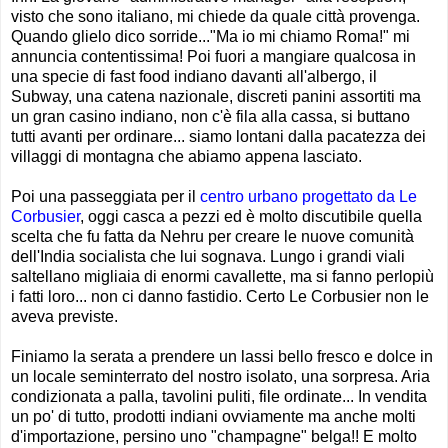
visto che sono italiano, mi chiede da quale città provenga.
Quando glielo dico sorride..."Ma io mi chiamo Roma!" mi
annuncia contentissima! Poi fuori a mangiare qualcosa in
una specie di fast food indiano davanti all'albergo, il
Subway, una catena nazionale, discreti panini assortiti ma
un gran casino indiano, non c'è fila alla cassa, si buttano
tutti avanti per ordinare... siamo lontani dalla pacatezza dei
villaggi di montagna che abiamo appena lasciato.
Poi una passeggiata per il
centro urbano progettato da Le
Corbusier
, oggi casca a pezzi ed è molto discutibile quella
scelta che fu fatta da Nehru per creare le nuove comunità
dell'India socialista che lui sognava. Lungo i grandi viali
saltellano migliaia di enormi cavallette, ma si fanno perlopiù
i fatti loro... non ci danno fastidio. Certo Le Corbusier non le
aveva previste.
Finiamo la serata a prendere un lassi bello fresco e dolce in
un locale seminterrato del nostro isolato, una sorpresa. Aria
condizionata a palla, tavolini puliti, file ordinate... In vendita
un po' di tutto, prodotti indiani ovviamente ma anche molti
d'importazione, persino uno "champagne" belga!! E molto