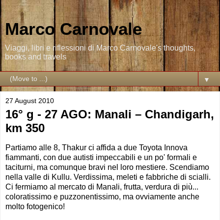
Marco Carnovale
Viaggi, libri e riflessioni di Marco Carnovale's thoughts,
books and travels
▼
27 August 2010
16° g - 27 AGO: Manali – Chandigarh,
km 350
Partiamo alle 8, Thakur ci affida a due Toyota Innova
fiammanti, con due autisti impeccabili e un po' formali e
taciturni, ma comunque bravi nel loro mestiere. Scendiamo
nella valle di Kullu. Verdissima, meleti e fabbriche di scialli.
Ci fermiamo al mercato di Manali, frutta, verdura di più...
coloratissimo e puzzonentissimo, ma ovviamente anche
molto fotogenico!