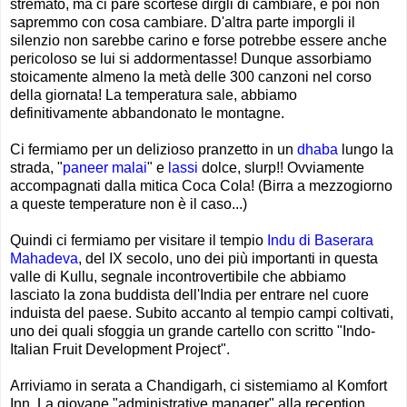
stremato, ma ci pare scortese dirgli di cambiare, e poi non
sapremmo con cosa cambiare. D'altra parte imporgli il
silenzio non sarebbe carino e forse potrebbe essere anche
pericoloso se lui si addormentasse! Dunque assorbiamo
stoicamente almeno la metà delle 300 canzoni nel corso
della giornata! La temperatura sale, abbiamo
definitivamente abbandonato le montagne.
Ci fermiamo per un delizioso pranzetto in un
dhaba
lungo la
strada, "
paneer malai
" e
lassi
dolce, slurp!! Ovviamente
accompagnati dalla mitica Coca Cola! (Birra a mezzogiorno
a queste temperature non è il caso...)
Quindi ci fermiamo per visitare il tempio
Indu di Baserara
Mahadeva
, del IX secolo, uno dei più importanti in questa
valle di Kullu, segnale incontrovertibile che abbiamo
lasciato la zona buddista dell'India per entrare nel cuore
induista del paese. Subito accanto al tempio campi coltivati,
uno dei quali sfoggia un grande cartello con scritto "Indo-
Italian Fruit Development Project".
Arriviamo in serata a Chandigarh, ci sistemiamo al Komfort
Inn. La giovane "administrative manager" alla reception,