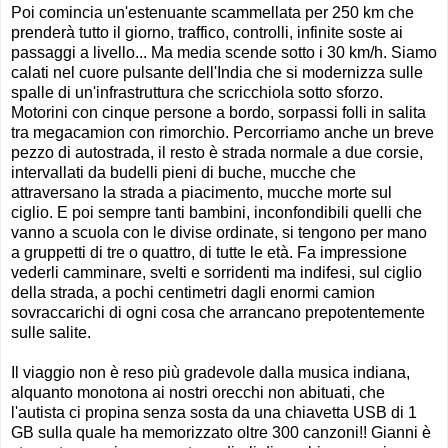
Poi comincia un'estenuante scammellata per 250 km che
prenderà tutto il giorno, traffico, controlli, infinite soste ai
passaggi a livello... Ma media scende sotto i 30 km/h. Siamo
calati nel cuore pulsante dell'India che si modernizza sulle
spalle di un'infrastruttura che scricchiola sotto sforzo.
Motorini con cinque persone a bordo, sorpassi folli in salita
tra megacamion con rimorchio. Percorriamo anche un breve
pezzo di autostrada, il resto è strada normale a due corsie,
intervallati da budelli pieni di buche, mucche che
attraversano la strada a piacimento, mucche morte sul
ciglio. E poi sempre tanti bambini, inconfondibili quelli che
vanno a scuola con le divise ordinate, si tengono per mano
a gruppetti di tre o quattro, di tutte le età. Fa impressione
vederli camminare, svelti e sorridenti ma indifesi, sul ciglio
della strada, a pochi centimetri dagli enormi camion
sovraccarichi di ogni cosa che arrancano prepotentemente
sulle salite.
Il viaggio non è reso più gradevole dalla musica indiana,
alquanto monotona ai nostri orecchi non abituati, che
l'autista ci propina senza sosta da una chiavetta USB di 1
GB sulla quale ha memorizzato oltre 300 canzoni!! Gianni è