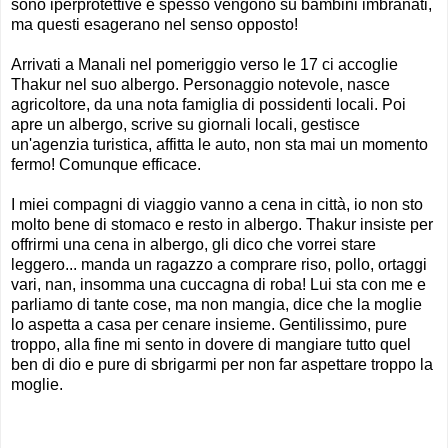
sono iperprotettive e spesso vengono su bambini imbranati,
ma questi esagerano nel senso opposto!
Arrivati a Manali nel pomeriggio verso le 17 ci accoglie
Thakur nel suo albergo. Personaggio notevole, nasce
agricoltore, da una nota famiglia di possidenti locali. Poi
apre un albergo, scrive su giornali locali, gestisce
un'agenzia turistica, affitta le auto, non sta mai un momento
fermo! Comunque efficace.
I miei compagni di viaggio vanno a cena in città, io non sto
molto bene di stomaco e resto in albergo. Thakur insiste per
offrirmi una cena in albergo, gli dico che vorrei stare
leggero... manda un ragazzo a comprare riso, pollo, ortaggi
vari, nan, insomma una cuccagna di roba! Lui sta con me e
parliamo di tante cose, ma non mangia, dice che la moglie
lo aspetta a casa per cenare insieme. Gentilissimo, pure
troppo, alla fine mi sento in dovere di mangiare tutto quel
ben di dio e pure di sbrigarmi per non far aspettare troppo la
moglie.