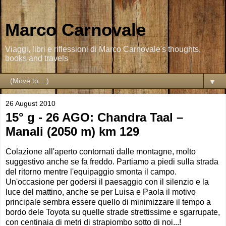
Marco Carnovale
Viaggi, libri e riflessioni di Marco Carnovale's thoughts,
books and travels
▼
26 August 2010
15° g - 26 AGO: Chandra Taal –
Manali (2050 m) km 129
Colazione all'aperto contornati dalle montagne, molto
suggestivo anche se fa freddo. Partiamo a piedi sulla strada
del ritorno mentre l'equipaggio smonta il campo.
Un'occasione per godersi il paesaggio con il silenzio e la
luce del mattino, anche se per Luisa e Paola il motivo
principale sembra essere quello di minimizzare il tempo a
bordo dele Toyota su quelle strade strettissime e sgarrupate,
con centinaia di metri di strapiombo sotto di noi...!