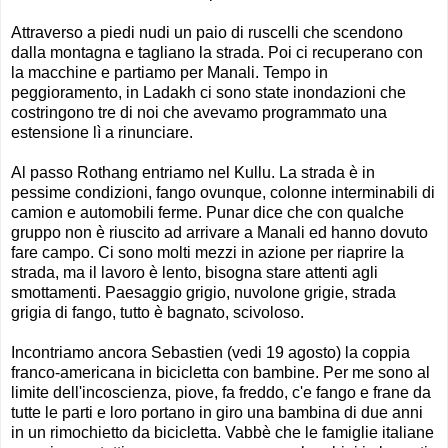
Attraverso a piedi nudi un paio di ruscelli che scendono
dalla montagna e tagliano la strada. Poi ci recuperano con
la macchine e partiamo per Manali. Tempo in
peggioramento, in Ladakh ci sono state inondazioni che
costringono tre di noi che avevamo programmato una
estensione lì a rinunciare.
Al passo Rothang entriamo nel Kullu. La strada è in
pessime condizioni, fango ovunque, colonne interminabili di
camion e automobili ferme. Punar dice che con qualche
gruppo non è riuscito ad arrivare a Manali ed hanno dovuto
fare campo. Ci sono molti mezzi in azione per riaprire la
strada, ma il lavoro è lento, bisogna stare attenti agli
smottamenti. Paesaggio grigio, nuvolone grigie, strada
grigia di fango, tutto è bagnato, scivoloso.
Incontriamo ancora Sebastien (vedi 19 agosto) la coppia
franco-americana in bicicletta con bambine. Per me sono al
limite dell'incoscienza, piove, fa freddo, c'e fango e frane da
tutte le parti e loro portano in giro una bambina di due anni
in un rimochietto da bicicletta. Vabbè che le famiglie italiane