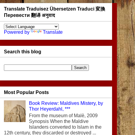
Translate Traduisez Übersetzen Traduci 変換
Перевести 翻译 अनुवाद
Powered by
Translate
Search this blog
Most Popular Posts
Book Review: Maldives Mistery, by
Thor Heyerdahl, ***
From the museum of Malè, 2009
Synopsis When the Maldive
Islanders converted to Islam in the
12th century, they discarded or destroyed ...