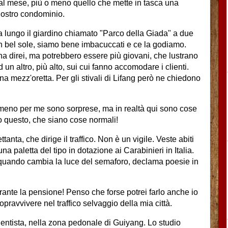
l mese, più o meno quello che mette in tasca una
nostro condominio.
 lungo il giardino chiamato "Parco della Giada" a due
n bel sole, siamo bene imbacuccati e ce la godiamo.
na direi, ma potrebbero essere più giovani, che lustrano
un altro, più alto, sui cui fanno accomodare i clienti.
a mezz'oretta. Per gli stivali di Lifang però ne chiedono
lmeno per me sono sorprese, ma in realtà qui sono cose
o questo, che siano cose normali!
anta, che dirige il traffico. Non è un vigile. Veste abiti
a paletta del tipo in dotazione ai Carabinieri in Italia.
tto quando cambia la luce del semaforo, declama poesie in
ante la pensione! Penso che forse potrei farlo anche io
pravvivere nel traffico selvaggio della mia città.
tista, nella zona pedonale di Guiyang. Lo studio