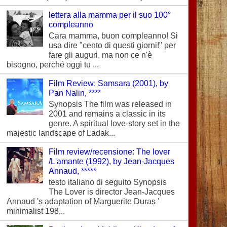
lettera alla mamma per il suo 100°
compleanno
Cara mamma, buon compleanno! Si
usa dire "cento di questi giorni!" per
fare gli auguri, ma non ce n'è
bisogno, perché oggi tu ...
Film Review: Samsara (2001), by
Pan Nalin, ****
Synopsis The film was released in
2001 and remains a classic in its
genre. A spiritual love-story set in the
majestic landscape of Ladak...
Film review/recensione: The lover
/L'amante (1992), by Jean-Jacques
Annaud, *****
testo italiano di seguito Synopsis
The Lover is director Jean-Jacques
Annaud 's adaptation of Marguerite Duras '
minimalist 198...