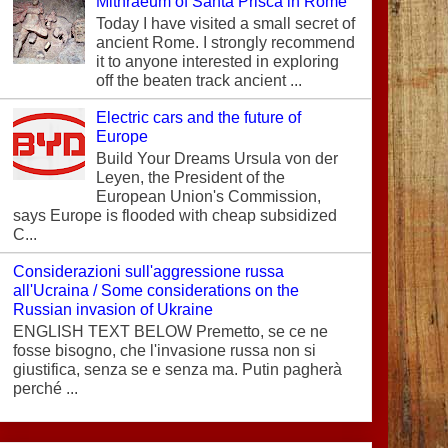
Mithraeum of Santa Prisca in Rome
Today I have visited a small secret of
ancient Rome. I strongly recommend
it to anyone interested in exploring
off the beaten track ancient ...
Electric cars and the future of
Europe
Build Your Dreams Ursula von der
Leyen, the President of the
European Union's Commission,
says Europe is flooded with cheap subsidized
C...
Considerazioni sull'aggressione russa
all'Ucraina / Some considerations on the
Russian invasion of Ukraine
ENGLISH TEXT BELOW Premetto, se ce ne
fosse bisogno, che l'invasione russa non si
giustifica, senza se e senza ma. Putin pagherà
perché ...