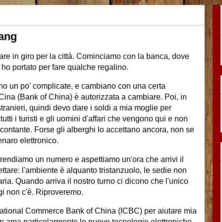
yang
re in giro per la città. Cominciamo con la banca, dove
o portato per fare qualche regalino.
ono un po’ complicate, e cambiano con una certa
Cina (Bank of China) è autorizzata a cambiare. Poi, in
ranieri, quindi devo dare i soldi a mia moglie per
ti i turisti e gli uomini d'affari che vengono qui e non
ntante. Forse gli alberghi lo accettano ancora, non se
naro elettronico.
prendiamo un numero e aspettiamo un'ora che arrivi il
ttare: l'ambiente è alquanto tristanzuolo, le sedie non
ia. Quando arriva il nostro turno ci dicono che l'unico
gi non c'è. Riproveremo.
rnational Commerce Bank of China (ICBC) per aiutare mia
on ama particolarmente le nuove tecnologie elettroniche