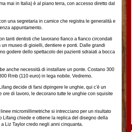
 mai in Italia) è al piano terra, con accesso diretto dal
con una segretaria in camice che registra le generalità e
e senza appuntamento.
on tanti dentisti che lavorano fianco a fianco circondati
 un museo di gioielli, dentiere e ponti. Dalle grandi
ono godere dello spettacolo dei pazienti sdraiati a bocca
bbe anche necessità di installare un ponte. Costano 300
 800 Rmb (110 euro) in lega nobile. Vedremo.
ifang decide di farsi dipingere le unghie, qui c'è un
ore di lavoro, le decorano tutte le unghie con squisite
linee micromillimetriche si intrecciano per un risultato
o Lifang chiede e ottiene la replica del disegno della
o a Liz Taylor credo negli anni cinquanta.