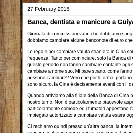
27 February 2018
Banca, dentista e manicure a Gui
Giornata di commissioni varie che dobbiamo sbriga
dobbiamo cambiare alcune banconote di euro che h
Le regole per cambiare valuta straniera in Cina s
frequenza. Tanto per cominciare, solo la Banca di 
questo periodo non fanno cambiare contante agli st
cambiare a nome suo. Mi pare strano, come fanno tut
possono cambiare? Vero che pochi ormai portano co
sono sicuro, la Cina è decisamente avanti con il de
Quando arriviamo alla filiale della Banca di Cina 
nostro turno. Non è particolarmente piacevole aspe
particolarmente comode ed i fumatori appestano l'ar
impiegato autorizzato a cambiare valuta estera og
Ci rechiamo quindi presso un'altra banca, la Inte
suocera in alcune operazioni sul suo conto. Lei n