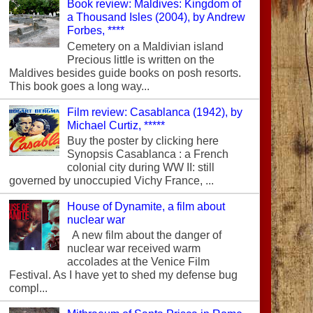
Book review: Maldives: Kingdom of
a Thousand Isles (2004), by Andrew
Forbes, ****
Cemetery on a Maldivian island
Precious little is written on the
Maldives besides guide books on posh resorts.
This book goes a long way...
Film review: Casablanca (1942), by
Michael Curtiz, *****
Buy the poster by clicking here
Synopsis Casablanca : a French
colonial city during WW II: still
governed by unoccupied Vichy France, ...
House of Dynamite, a film about
nuclear war
A new film about the danger of
nuclear war received warm
accolades at the Venice Film
Festival. As I have yet to shed my defense bug
compl...