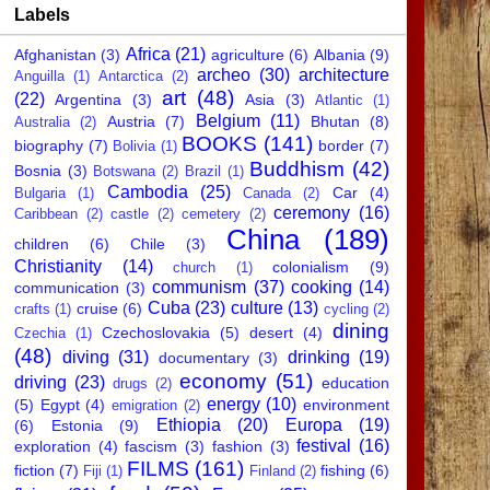
Labels
Africa
(21)
Afghanistan
(3)
agriculture
(6)
Albania
(9)
archeo
(30)
architecture
Anguilla
(1)
Antarctica
(2)
art
(48)
(22)
Argentina
(3)
Asia
(3)
Atlantic
(1)
Belgium
(11)
Austria
(7)
Bhutan
(8)
Australia
(2)
BOOKS
(141)
biography
(7)
border
(7)
Bolivia
(1)
Buddhism
(42)
Bosnia
(3)
Botswana
(2)
Brazil
(1)
Cambodia
(25)
Car
(4)
Bulgaria
(1)
Canada
(2)
ceremony
(16)
Caribbean
(2)
castle
(2)
cemetery
(2)
China
(189)
children
(6)
Chile
(3)
Christianity
(14)
colonialism
(9)
church
(1)
communism
(37)
cooking
(14)
communication
(3)
Cuba
(23)
culture
(13)
cruise
(6)
crafts
(1)
cycling
(2)
dining
Czechoslovakia
(5)
desert
(4)
Czechia
(1)
(48)
diving
(31)
drinking
(19)
documentary
(3)
economy
(51)
driving
(23)
education
drugs
(2)
energy
(10)
(5)
Egypt
(4)
environment
emigration
(2)
Ethiopia
(20)
Europa
(19)
(6)
Estonia
(9)
festival
(16)
exploration
(4)
fascism
(3)
fashion
(3)
FILMS
(161)
fiction
(7)
fishing
(6)
Fiji
(1)
Finland
(2)