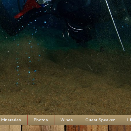
Itineraries
Photos
Wines
Guest Speaker
L