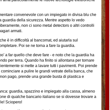
mentare convenevole con un impiegato in divisa blu che
na guardia della sicurezza. Mentre aspetto lo vedo
iberamente, non ci sono metal detectors o altri controlli
magari armati.
he è in difficoltà al bancomat, ed aiutarla sul
mpletare. Poi se ne torna a fare la guardia.
o’ a far quello che deve fare - e noto che la guardia ha
o per terra. Quando ha finito si allontana per tornare
ntemente si mette a lavare tutti i pavimenti. Poi prende
cominciare a pulire le grandi vetrate della banca, che
, non pago, prende una grande busta di plastica e
banca: guardia, spazzino e impiegato alla cassa, almeno
one di qualche bancario italiano se si dovesse trovare a
ile! Sciopero!