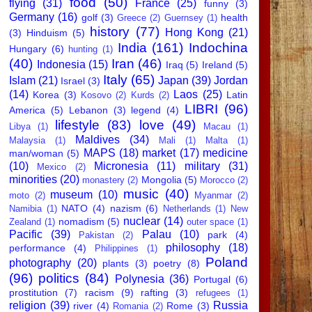
food
(50)
flying
(31)
France
(25)
funny
(3)
Germany
(16)
golf
(3)
health
Greece
(2)
Guernsey
(1)
history
(77)
Hong Kong
(21)
(3)
Hinduism
(5)
India
(161)
Indochina
Hungary
(6)
hunting
(1)
(40)
Iran
(46)
Indonesia
(15)
Iraq
(5)
Ireland
(5)
Italy
(65)
Islam
(21)
Japan
(39)
Jordan
Israel
(3)
(14)
Laos
(25)
Korea
(3)
Latin
Kosovo
(2)
Kurds
(2)
LIBRI
(96)
America
(5)
Lebanon
(3)
legend
(4)
lifestyle
(83)
love
(49)
Libya
(1)
Macau
(1)
Maldives
(34)
Malaysia
(1)
Mali
(1)
Malta
(1)
MAPS
(18)
market
(17)
medicine
man/woman
(5)
(10)
Micronesia
(11)
military
(31)
Mexico
(2)
minorities
(20)
Mongolia
(5)
monastery
(2)
Morocco
(2)
music
(40)
museum
(10)
moto
(2)
Myanmar
(2)
NATO
(4)
nazism
(6)
Namibia
(1)
Netherlands
(1)
New
nuclear
(14)
nomadism
(5)
Zealand
(1)
outer space
(1)
Pacific
(39)
Palau
(10)
park
(4)
Pakistan
(2)
philosophy
(18)
performance
(4)
Philippines
(1)
Poland
photography
(20)
plants
(3)
poetry
(8)
(96)
politics
(84)
Polynesia
(36)
Portugal
(6)
prostitution
(7)
racism
(9)
rafting
(3)
refugees
(1)
religion
(39)
Russia
river
(4)
Rome
(3)
Romania
(2)