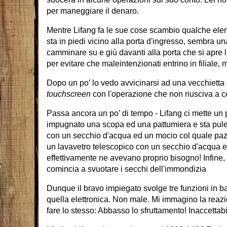
per maneggiare il denaro.
Mentre Lifang fa le sue cose scambio qualche ele
sta in piedi vicino alla porta d'ingresso, sembra u
camminare su e giù davanti alla porta che si apre l
per evitare che maleintenzionati entrino in filiale, 
Dopo un po’ lo vedo avvicinarsi ad una vecchietta c
touchscreen
con l'operazione che non riusciva a co
Passa ancora un po’ di tempo - Lifang ci mette un p
impugnato una scopa ed una pattumiera e sta pulend
con un secchio d'acqua ed un mocio col quale pazie
un lavavetro telescopico con un secchio d'acqua e 
effettivamente ne avevano proprio bisogno! Infine
comincia a svuotare i secchi dell'immondizia
Dunque il bravo impiegato svolge tre funzioni in 
quella elettronica. Non male. Mi immagino la reazi
fare lo stesso: Abbasso lo sfruttamento! Inaccettab