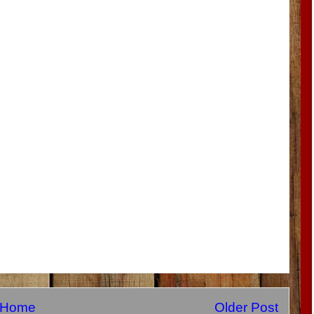
Home
Older Post