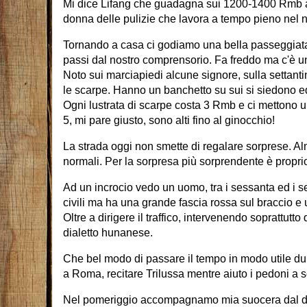
Mi dice Lifang che guadagna sui 1200-1400 Rmb a
donna delle pulizie che lavora a tempo pieno nel 
Tornando a casa ci godiamo una bella passeggiata
passi dal nostro comprensorio. Fa freddo ma c'è u
Noto sui marciapiedi alcune signore, sulla settanti
le scarpe. Hanno un banchetto su sui si siedono ed 
Ogni lustrata di scarpe costa 3 Rmb e ci mettono un
5, mi pare giusto, sono alti fino al ginocchio!
La strada oggi non smette di regalare sorprese. A
normali. Per la sorpresa più sorprendente è propri
Ad un incrocio vedo un uomo, tra i sessanta ed i sett
civili ma ha una grande fascia rossa sul braccio e un
Oltre a dirigere il traffico, intervenendo soprattu
dialetto hunanese.
Che bel modo di passare il tempo in modo utile dur
a Roma, recitare Trilussa mentre aiuto i pedoni a so
Nel pomeriggio accompagnamo mia suocera dal den