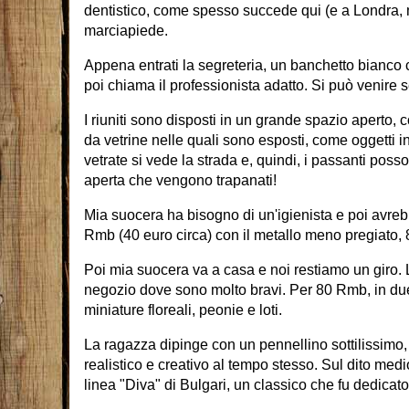
dentistico, come spesso succede qui (e a Londra, ma
marciapiede.
Appena entrati la segreteria, un banchetto bianco 
poi chiama il professionista adatto. Si può venir
I riuniti sono disposti in un grande spazio aperto, c
da vetrine nelle quali sono esposti, come oggetti in
vetrate si vede la strada e, quindi, i passanti poss
aperta che vengono trapanati!
Mia suocera ha bisogno di un'igienista e poi avre
Rmb (40 euro circa) con il metallo meno pregiato,
Poi mia suocera va a casa e noi restiamo un giro. L
negozio dove sono molto bravi. Per 80 Rmb, in due 
miniature floreali, peonie e loti.
La ragazza dipinge con un pennellino sottilissimo, 
realistico e creativo al tempo stesso. Sul dito medi
linea "Diva" di Bulgari, un classico che fu dedicat