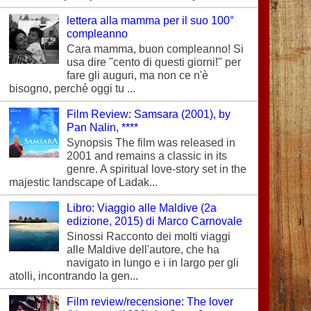
lettera alla mamma per il suo 100°
compleanno
Cara mamma, buon compleanno! Si
usa dire "cento di questi giorni!" per
fare gli auguri, ma non ce n'è
bisogno, perché oggi tu ...
Film Review: Samsara (2001), by
Pan Nalin, ****
Synopsis The film was released in
2001 and remains a classic in its
genre. A spiritual love-story set in the
majestic landscape of Ladak...
Libro: Viaggio alle Maldive (2a
edizione, 2015) di Marco Carnovale
Sinossi Racconto dei molti viaggi
alle Maldive dell'autore, che ha
navigato in lungo e i in largo per gli
atolli, incontrando la gen...
Film review/recensione: The lover