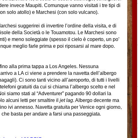
re invece Maupiti. Comunque vanno visitati i tre tipi di
on solo atollo) e Marchesi (con solo vulcano).
rchesi suggerirei di invertire l’ordine della visita, e di
e isole della Società o le Touamotou. Le Marchesi sono
ti) e meno soleggiate (spesso il cielo è coperto, un po’
 dunque meglio farle prima e poi riposarsi al mare dopo.
 fino alla prima tappa a Los Angeles. Nessuna
’arrivo a LA ci viene a prendere la navetta dell’albergo
gagli). Ci sono tanti vicino all’aeroporto, di tutti i livelli
telefoni gratuiti da cui si chiama l’albergo scelto e nel
Noi siamo stati al “Adventurer” pagando 90 dollari la
 alcuni letti per smaltire il
jet lag
. Albergo decente ma
ino ivi annesso. Navetta gratuita per Venice ogni giorno,
el che basta per andare a farsi una passeggiata.