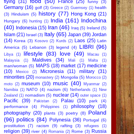
food
(50)
flying
(31)
France
(25)
funny
(3)
Germany
(16)
golf
(3)
health
Greece
(2)
Guernsey
(1)
history
(77)
Hong Kong
(21)
(3)
Hinduism
(5)
India
(161)
Indochina
Hungary
(6)
hunting
(1)
(40)
Iran
(46)
Indonesia
(15)
Iraq
(5)
Ireland
(5)
Italy
(65)
Islam
(21)
Japan
(39)
Jordan
Israel
(3)
(14)
Laos
(25)
Korea
(3)
Latin
Kosovo
(2)
Kurds
(2)
LIBRI
(96)
America
(5)
Lebanon
(3)
legend
(4)
lifestyle
(83)
love
(49)
Libya
(1)
Macau
(1)
Maldives
(34)
Malaysia
(1)
Mali
(1)
Malta
(1)
MAPS
(18)
market
(17)
medicine
man/woman
(5)
(10)
Micronesia
(11)
military
(31)
Mexico
(2)
minorities
(20)
Mongolia
(5)
monastery
(2)
Morocco
(2)
music
(40)
museum
(10)
moto
(2)
Myanmar
(2)
NATO
(4)
nazism
(6)
Namibia
(1)
Netherlands
(1)
New
nuclear
(14)
nomadism
(5)
Zealand
(1)
outer space
(1)
Pacific
(39)
Palau
(10)
park
(4)
Pakistan
(2)
philosophy
(18)
performance
(4)
Philippines
(1)
Poland
photography
(20)
plants
(3)
poetry
(8)
(96)
politics
(84)
Polynesia
(36)
Portugal
(6)
prostitution
(7)
racism
(9)
rafting
(3)
refugees
(1)
religion
(39)
Russia
river
(4)
Rome
(3)
Romania
(2)