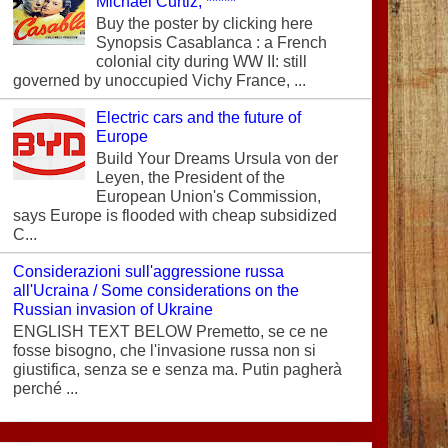
Michael Curtiz, *****
Buy the poster by clicking here
Synopsis Casablanca : a French
colonial city during WW II: still
governed by unoccupied Vichy France, ...
Electric cars and the future of
Europe
Build Your Dreams Ursula von der
Leyen, the President of the
European Union's Commission,
says Europe is flooded with cheap subsidized
C...
Considerazioni sull'aggressione russa
all'Ucraina / Some considerations on the
Russian invasion of Ukraine
ENGLISH TEXT BELOW Premetto, se ce ne
fosse bisogno, che l'invasione russa non si
giustifica, senza se e senza ma. Putin pagherà
perché ...