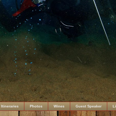
Itineraries
Photos
Wines
Guest Speaker
L