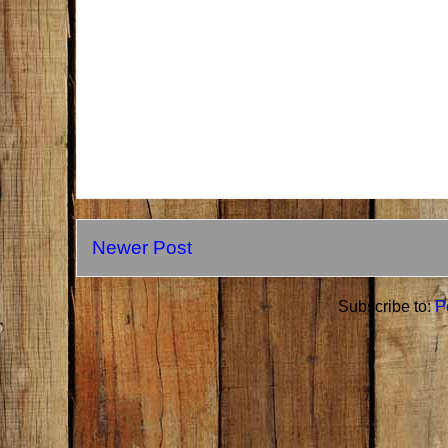
Newer Post
Subscribe to:
P