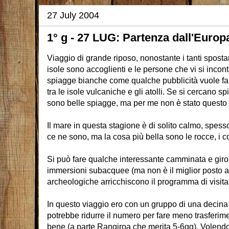
27 July 2004
1° g - 27 LUG: Partenza dall'Europa
Viaggio di grande riposo, nonostante i tanti sposta
isole sono accoglienti e le persone che vi si incont
spiagge bianche come qualche pubblicità vuole far
tra le isole vulcaniche e gli atolli. Se si cercano s
sono belle spiagge, ma per me non è stato questo il
Il mare in questa stagione è di solito calmo, spess
ce ne sono, ma la cosa più bella sono le rocce, i cora
Si può fare qualche interessante camminata e giro in
immersioni subacquee (ma non è il miglior posto a
archeologiche arricchiscono il programma di visita
In questo viaggio ero con un gruppo di una decina 
potrebbe ridurre il numero per fare meno trasferi
bene (a parte Rangiroa che merita 5-6gg). Volendo 