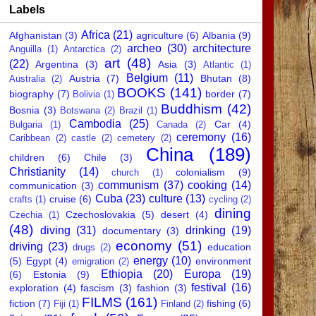
Labels
Africa
(21)
Afghanistan
(3)
agriculture
(6)
Albania
(9)
archeo
(30)
architecture
Anguilla
(1)
Antarctica
(2)
art
(48)
(22)
Argentina
(3)
Asia
(3)
Atlantic
(1)
Belgium
(11)
Austria
(7)
Bhutan
(8)
Australia
(2)
BOOKS
(141)
biography
(7)
border
(7)
Bolivia
(1)
Buddhism
(42)
Bosnia
(3)
Botswana
(2)
Brazil
(1)
Cambodia
(25)
Car
(4)
Bulgaria
(1)
Canada
(2)
ceremony
(16)
Caribbean
(2)
castle
(2)
cemetery
(2)
China
(189)
children
(6)
Chile
(3)
Christianity
(14)
colonialism
(9)
church
(1)
communism
(37)
cooking
(14)
communication
(3)
Cuba
(23)
culture
(13)
cruise
(6)
crafts
(1)
cycling
(2)
dining
Czechoslovakia
(5)
desert
(4)
Czechia
(1)
(48)
diving
(31)
drinking
(19)
documentary
(3)
economy
(51)
driving
(23)
education
drugs
(2)
energy
(10)
(5)
Egypt
(4)
environment
emigration
(2)
Ethiopia
(20)
Europa
(19)
(6)
Estonia
(9)
festival
(16)
exploration
(4)
fascism
(3)
fashion
(3)
FILMS
(161)
fiction
(7)
fishing
(6)
Fiji
(1)
Finland
(2)