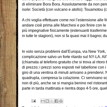
di eliminare Bora Bora. Assolutamente da non perde
isole: Società (con vulcano e atollo); Touamotou (c
A chi voglia effettuare come noi l’estensione alle Ma
andare cioè prima alle Marchesi e poi finire con l
più impegnative fisicamente (estenuanti trasferimen
in tutte le stagioni), non si fa quasi mai il bagno;
In volo senza problemi dall'Europa, via New York,
complicazione salvo un forte ritardo sul NY-LA. All
(chiamata al telefono gratuito che si trova al ritoro ba
di prezzo; i prezzi sono esposti nel tabellone con i 
giro di una ventina di minuti arrivano a prendervi. 
quadrupla, compresa la colazione. Ci servivano solo
non di più, anche se si mangia benino nel ristorant
parte in tarda mattinata e rientra dopo 4-5 ore, qu