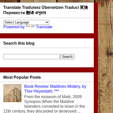
Translate Traduisez Übersetzen Traduci 変換
Перевести 翻译 अनुवाद
Powered by
Translate
Search this blog
Most Popular Posts
Book Review: Maldives Mistery, by
Thor Heyerdahl, ***
From the museum of Malè, 2009
Synopsis When the Maldive
Islanders converted to Islam in the
12th century, they discarded or destroyed ...