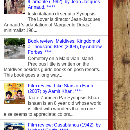
/L'amante (1992), by Jean-Jacques
Annaud, *****
testo italiano di seguito Synopsis
The Lover is director Jean-Jacques
Annaud 's adaptation of Marguerite Duras '
minimalist 198...
Book review: Maldives: Kingdom of
a Thousand Isles (2004), by Andrew
Forbes, ****
Cemetery on a Maldivian island
Precious little is written on the
Maldives besides guide books on posh resorts.
This book goes a long way...
Film review: Like Stars on Earth
(2007) by Aamir Khan, ****
Taare Zameen Par Synopsis Ishaa
Ishaan is an 8 year old whose world
is filled with wonders that no one
else seems to appreciate; colors...
Film review: Casablanca (1942), by