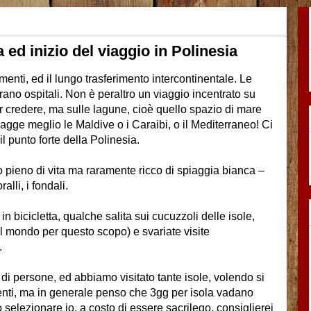
 ed inizio del viaggio in Polinesia
menti, ed il lungo trasferimento intercontinentale. Le
rano ospitali. Non è peraltro un viaggio incentrato su
 credere, ma sulle lagune, cioè quello spazio di mare
piagge meglio le Maldive o i Caraibi, o il Mediterraneo! Ci
 punto forte della Polinesia.
o pieno di vita ma raramente ricco di spiaggia bianca –
lli, i fondali.
 bicicletta, qualche salita sui cucuzzoli delle isole,
l mondo per questo scopo) e svariate visite
.
di persone, ed abbiamo visitato tante isole, volendo si
menti, ma in generale penso che 3gg per isola vadano
selezionare io, a costo di essere sacrilego, consiglierei