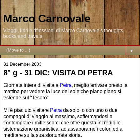
Marco Carnovale
Viaggi, libri e riflessioni di Marco Carnovale's thoughts,
books and travels
▼
31 December 2003
8° g - 31 DIC: VISITA DI PETRA
Giornata intera di visita a
Petra
, meglio arrivare presto la
mattina per vedere la luce del sole che piano piano si
estende sul “Tesoro”.
Mi è piaciuto visitare
Petra
da solo, o con uno o due
compagni di viaggio al massimo, soffermandosi a
contemplare i mille scorci che offre questa incredibile
sistemazione urbanistica, ad assaporarne i colori ed a
meditare sulla sua sfortunata storia.