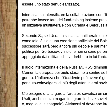
essere uno stato denuclearizzato).
Interessato a intensificare la collaborazione con l'
potrebbe invece fare del fund-raising insieme pres
un'iniziativa multilaterale con Ucraina e Belorussia
Secondo S., se l'Ucraina si stacca uniltaeralmente 
come tale, è stata una creazione artificiale dei Bols
successore sarà però ancora più debole e parimenti
politica per Gorbaciov, visto che non ci sono peron
appoggiato dai militari, che vedrebbero in lui l'u
Il ruolo internazionale della Russia/URSS diminui
Comunità europea per aiuti, staranno a sentire se
guerra. L'influenza che l'Occidente può avere è ge
per auto-coinvolgersi di più degli affari interni sovie
C'è bisogno di allargare all'area ex-sovietica un si
Urali, anche senza magari integrare le forze sovieti
o, meglio, alla spagnola). Altrimenti si dovrebbe irr