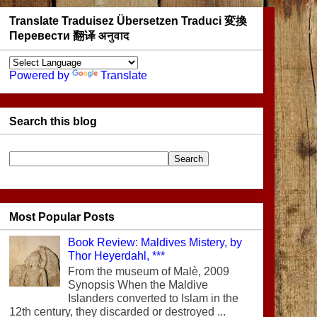
Translate Traduisez Übersetzen Traduci 変換
Перевести 翻译 अनुवाद
Powered by
Translate
Search this blog
Most Popular Posts
Book Review: Maldives Mistery, by
Thor Heyerdahl, ***
From the museum of Malè, 2009
Synopsis When the Maldive
Islanders converted to Islam in the
12th century, they discarded or destroyed ...