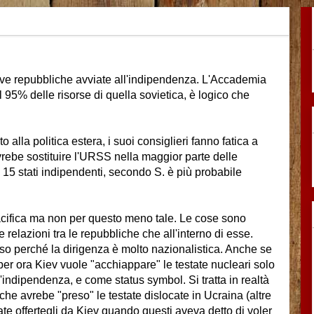
nuove repubbliche avviate all'indipendenza. L'Accademia
 95% delle risorse di quella sovietica, è logico che
alla politica estera, i suoi consiglieri fanno fatica a
vrebe sostituire l'URSS nella maggior parte delle
15 stati indipendenti, secondo S. è più probabile
pacifica ma non per questo meno tale. Le cose sono
 relazioni tra le repubbliche che all'interno di esse.
so perché la dirigenza è molto nazionalistica. Anche se
per ora Kiev vuole "acchiappare" le testate nucleari solo
indipendenza, e come status symbol. Si tratta in realtà
 che avrebe "preso" le testate dislocate in Ucraina (altre
ate offertegli da Kiev quando questi aveva detto di voler