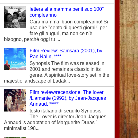
lettera alla mamma per il suo 100°
compleanno
Cara mamma, buon compleanno! Si
usa dire "cento di questi giorni!" per
fare gli auguri, ma non ce n'è
bisogno, perché oggi tu ...
Film Review: Samsara (2001), by
Pan Nalin, ****
Synopsis The film was released in
2001 and remains a classic in its
genre. A spiritual love-story set in the
majestic landscape of Ladak...
Film review/recensione: The lover
/L'amante (1992), by Jean-Jacques
Annaud, *****
testo italiano di seguito Synopsis
The Lover is director Jean-Jacques
Annaud 's adaptation of Marguerite Duras '
minimalist 198...