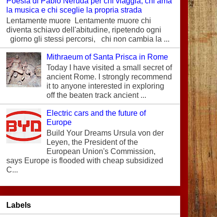
Poesia di Pablo Neruda per chi viaggia, chi ama
la musica e chi sceglie la propria strada
Lentamente muore Lentamente muore chi
diventa schiavo dell'abitudine, ripetendo ogni
giorno gli stessi percorsi, chi non cambia la ...
Mithraeum of Santa Prisca in Rome
Today I have visited a small secret of
ancient Rome. I strongly recommend
it to anyone interested in exploring
off the beaten track ancient ...
Electric cars and the future of
Europe
Build Your Dreams Ursula von der
Leyen, the President of the
European Union's Commission,
says Europe is flooded with cheap subsidized
C...
Labels