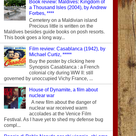
Book review: Maldives: Kingdom of
a Thousand Isles (2004), by Andrew
Forbes, ****
Cemetery on a Maldivian island
Precious little is written on the
Maldives besides guide books on posh resorts.
This book goes a long way...
Film review: Casablanca (1942), by
Michael Curtiz, *****
Buy the poster by clicking here
Synopsis Casablanca : a French
colonial city during WW II: still
governed by unoccupied Vichy France, ...
House of Dynamite, a film about
nuclear war
A new film about the danger of
nuclear war received warm
accolades at the Venice Film
Festival. As I have yet to shed my defense bug
compl...