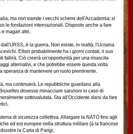
Italia, ma non tramite i vecchi schemi dell'Accademia; si
so le fondazioni internazionali. Disposto anche a fare
 e magari altri.
dall'URSS, è la guerra. Non esiste, in realtà, l'Ucraina
cevichi. Eltsin probabilmente ha i giorni contati, il suo
 fallirà. Ciò creerà un'opportunità per una rinascita
aggi alternativi, e che potrebbe essere questa volta
nica speranza di mantenere un ruolo preminente.
rà, ma continuerà. Le repubbliche guardano alla
 Bruxelles dovesse minacciare sanzioni in caso di
neralmente sottovalutata. Sta all'Occidente darsi da fare
tici.
stema di sicurezza collettiva. Allargare la NATO fino agli
che ed est europee nella struttura militare (á la francese
obustire la Carta di Parigi.