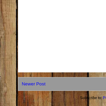
Newer Post
Subscribe to:
P