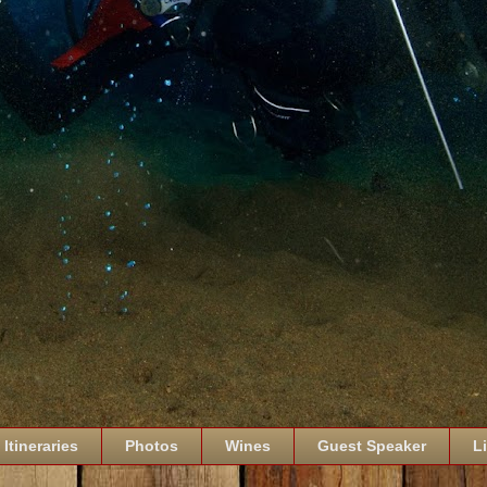
Itineraries
Photos
Wines
Guest Speaker
L