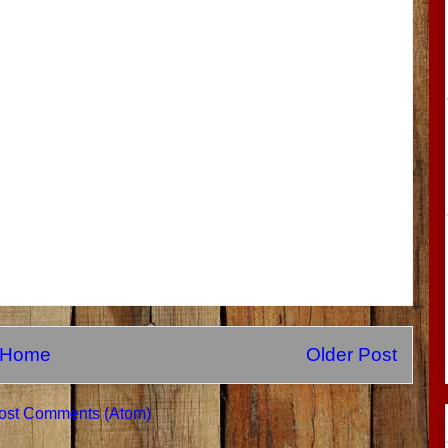
Home
Older Post
ost Comments (Atom)