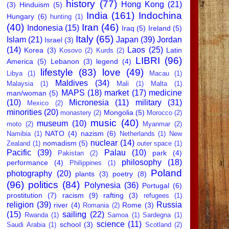
history
(77)
Hong Kong
(21)
(3)
Hinduism
(5)
India
(161)
Indochina
Hungary
(6)
hunting
(1)
(40)
Iran
(46)
Indonesia
(15)
Iraq
(5)
Ireland
(5)
Italy
(65)
Islam
(21)
Japan
(39)
Jordan
Israel
(3)
(14)
Laos
(25)
Korea
(3)
Latin
Kosovo
(2)
Kurds
(2)
LIBRI
(96)
America
(5)
Lebanon
(3)
legend
(4)
lifestyle
(83)
love
(49)
Libya
(1)
Macau
(1)
Maldives
(34)
Malaysia
(1)
Mali
(1)
Malta
(1)
MAPS
(18)
market
(17)
medicine
man/woman
(5)
(10)
Micronesia
(11)
military
(31)
Mexico
(2)
minorities
(20)
Mongolia
(5)
monastery
(2)
Morocco
(2)
music
(40)
museum
(10)
moto
(2)
Myanmar
(2)
NATO
(4)
nazism
(6)
Namibia
(1)
Netherlands
(1)
New
nuclear
(14)
nomadism
(5)
Zealand
(1)
outer space
(1)
Pacific
(39)
Palau
(10)
park
(4)
Pakistan
(2)
philosophy
(18)
performance
(4)
Philippines
(1)
Poland
photography
(20)
plants
(3)
poetry
(8)
(96)
politics
(84)
Polynesia
(36)
Portugal
(6)
prostitution
(7)
racism
(9)
rafting
(3)
refugees
(1)
religion
(39)
Russia
river
(4)
Rome
(3)
Romania
(2)
(15)
sailing
(22)
Rwanda
(1)
Samoa
(1)
Sardegna
(1)
science
(11)
school
(3)
Saudi Arabia
(1)
Scotland
(2)