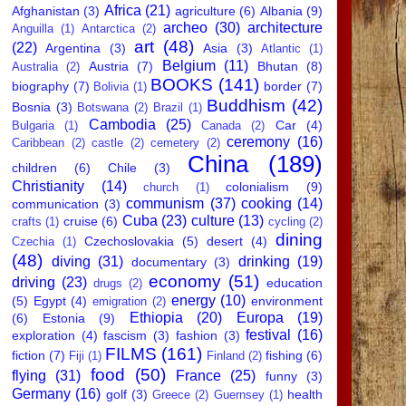
Africa
(21)
Afghanistan
(3)
agriculture
(6)
Albania
(9)
archeo
(30)
architecture
Anguilla
(1)
Antarctica
(2)
art
(48)
(22)
Argentina
(3)
Asia
(3)
Atlantic
(1)
Belgium
(11)
Austria
(7)
Bhutan
(8)
Australia
(2)
BOOKS
(141)
biography
(7)
border
(7)
Bolivia
(1)
Buddhism
(42)
Bosnia
(3)
Botswana
(2)
Brazil
(1)
Cambodia
(25)
Car
(4)
Bulgaria
(1)
Canada
(2)
ceremony
(16)
Caribbean
(2)
castle
(2)
cemetery
(2)
China
(189)
children
(6)
Chile
(3)
Christianity
(14)
colonialism
(9)
church
(1)
communism
(37)
cooking
(14)
communication
(3)
Cuba
(23)
culture
(13)
cruise
(6)
crafts
(1)
cycling
(2)
dining
Czechoslovakia
(5)
desert
(4)
Czechia
(1)
(48)
diving
(31)
drinking
(19)
documentary
(3)
economy
(51)
driving
(23)
education
drugs
(2)
energy
(10)
(5)
Egypt
(4)
environment
emigration
(2)
Ethiopia
(20)
Europa
(19)
(6)
Estonia
(9)
festival
(16)
exploration
(4)
fascism
(3)
fashion
(3)
FILMS
(161)
fiction
(7)
fishing
(6)
Fiji
(1)
Finland
(2)
food
(50)
flying
(31)
France
(25)
funny
(3)
Germany
(16)
golf
(3)
health
Greece
(2)
Guernsey
(1)